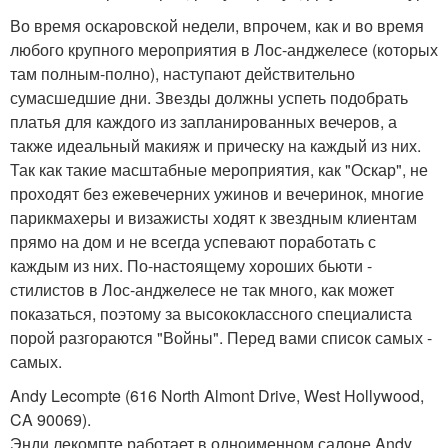
Во время оскаровской недели, впрочем, как и во время
любого крупного мероприятия в Лос-анджелесе (которых
там полным-полно), наступают действительно
сумасшедшие дни. Звезды должны успеть подобрать
платья для каждого из запланированных вечеров, а
также идеальный макияж и прическу на каждый из них.
Так как такие масштабные мероприятия, как "Оскар", не
проходят без ежевечерних ужинов и вечеринок, многие
парикмахеры и визажисты ходят к звездным клиентам
прямо на дом и не всегда успевают поработать с
каждым из них. По-настоящему хороших бьюти -
стилистов в Лос-анджелесе не так много, как может
показаться, поэтому за высококлассного специалиста
порой разгораются "Войны". Перед вами список самых -
самых.
Andy Lecompte (616 North Almont Drive, West Hollywood,
CA 90069).
Энди лекомпте работает в одноименном салоне Andy