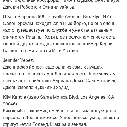
Джулии Робертс и Оливии уайльд.
Ursula Stephens (66 Lafayette Avenue, Brooklyn, NY).
Салон Урсулы находиться в Нью-йорке, но она очень
часто путешествует по службе и уже стала главным
стилистом Рианны. Хотя в ее послужном списке есть
много и других звездных клиентов, например Керри
Вашингтон, Рита ора и Игги Азалия.
Jennifer Yepez.
Дженнифер йепес - еще одна из самых лучших
стилистов по волосам в Лос-анджелесе. К ее услугам
очень часто прибегают Адриана Лима, Сальма хайек,
Джоан смоллс и Джиджи хадид.
KIM Kimble (8280 Santa Monica Blvd, Los Angeles, CA
90046).
Ким кимбл - любимица Бейонсе и весьма популярная
персона в Лос-анджелесе. У нее волосы укладывают и
стригут келли Роланд, Шакира и зендая.