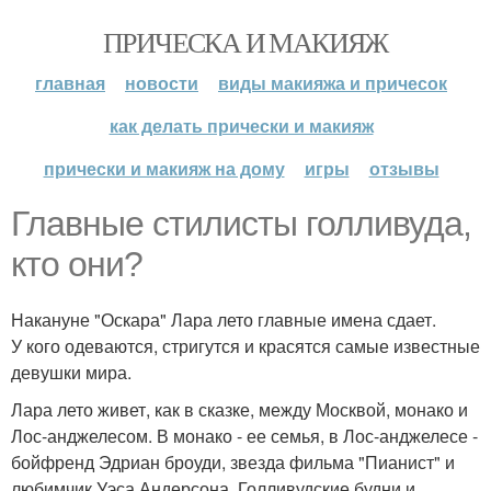
ПРИЧЕСКА И МАКИЯЖ
главная
новости
виды макияжа и причесок
как делать прически и макияж
прически и макияж на дому
игры
отзывы
Главные стилисты голливуда,
кто они?
Накануне "Оскара" Лара лето главные имена сдает.
У кого одеваются, стригутся и красятся самые известные
девушки мира.
Лара лето живет, как в сказке, между Москвой, монако и
Лос-анджелесом. В монако - ее семья, в Лос-анджелесе -
бойфренд Эдриан броуди, звезда фильма "Пианист" и
любимчик Уэса Андерсона. Голливудские будни и