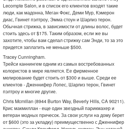
Lecompte Salon, и в список его клиентов входят такие
люди, как мадонна, Меган Фокс, Деми Мур, Кэмерон
диас, Гвинет пэлтроу, Эмма стоун и Шарлиз терон.
Обычная стрижка, в зависимости от длины волос, будет
стоить здесь от $175. Таким образом, если же вы
захотите, чтобы вам сделал стрижку сам Энди, то за это
придется заплатить не меньше $500.
Tracey Cunningham.
Трейси каннингем одним из самых востребованных
колористов в мире является. Ее фирменное
мелирование будет стоить от $300 и выше. Среди ее
клиентов - Дженнифер Лопес, Шарлиз терон, Гвинет
пэлтроу и многие другие.
Chris Mcmillan (8944 Burton Way, Beverly Hills, CA 90211).
Крис макмиллан - еще один звездный парикмахер и
ветеран модных причесок. За свои услуги на дому берет
от $600 (это за укладку) преимущественно с Дженнифер
анистон, Синди Кроуфорд, Николь кидман, Энн хатауэй,