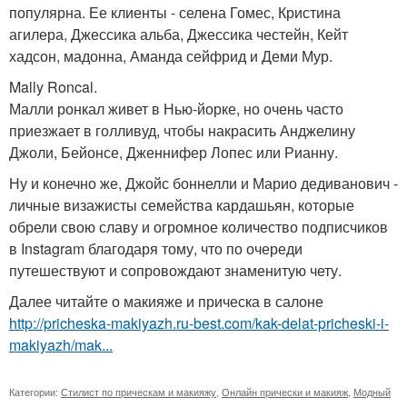
популярна. Ее клиенты - селена Гомес, Кристина
агилера, Джессика альба, Джессика честейн, Кейт
хадсон, мадонна, Аманда сейфрид и Деми Мур.
Mally Roncal.
Малли ронкал живет в Нью-йорке, но очень часто
приезжает в голливуд, чтобы накрасить Анджелину
Джоли, Бейонсе, Дженнифер Лопес или Рианну.
Ну и конечно же, Джойс боннелли и Марио дедиванович -
личные визажисты семейства кардашьян, которые
обрели свою славу и огромное количество подписчиков
в Instagram благодаря тому, что по очереди
путешествуют и сопровождают знаменитую чету.
Далее читайте о макияже и прическа в салоне
http://pricheska-makiyazh.ru-best.com/kak-delat-pricheski-i-
makiyazh/mak...
Категории:
Стилист по прическам и макияжу
,
Онлайн прически и макияж
,
Модный