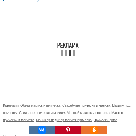
Категории:
Образ макияж и прическа
,
Свадебные прически и макияж
,
Макияж под
прическу
,
Стильные прически и макияж
,
Модный макияж и прическа
,
Мастер
причесок и макияжа
,
Маникюр педикюр макияж прическа
,
Прически дома