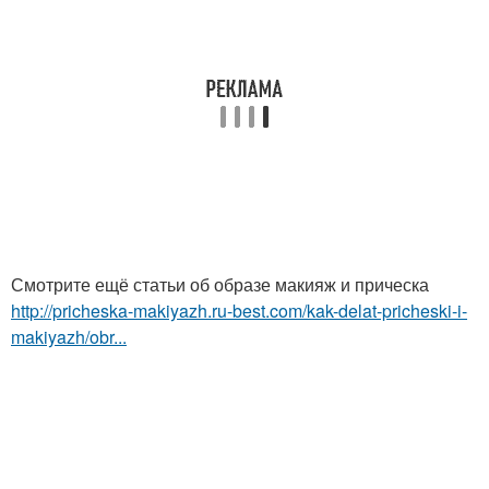
Смотрите ещё статьи об образе макияж и прическа
http://pricheska-makiyazh.ru-best.com/kak-delat-pricheski-i-
makiyazh/obr...