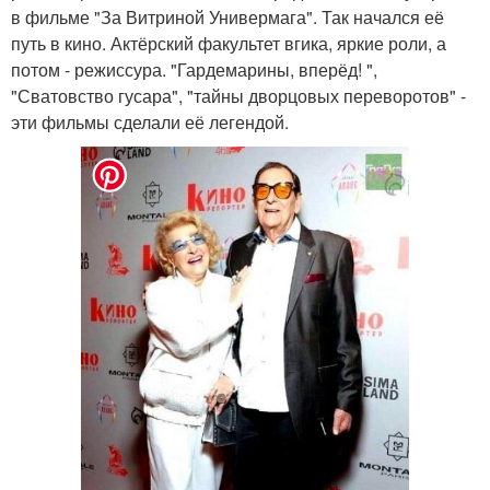
в фильме "За Витриной Универмага". Так начался её
путь в кино. Актёрский факультет вгика, яркие роли, а
потом - режиссура. "Гардемарины, вперёд! ",
"Сватовство гусара", "тайны дворцовых переворотов" -
эти фильмы сделали её легендой.