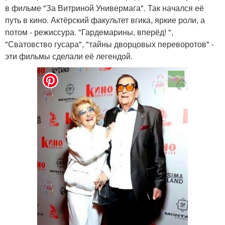
в фильме "За Витриной Универмага". Так начался её
путь в кино. Актёрский факультет вгика, яркие роли, а
потом - режиссура. "Гардемарины, вперёд! ",
"Сватовство гусара", "тайны дворцовых переворотов" -
эти фильмы сделали её легендой.