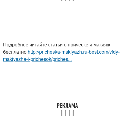
Подробнее читайте статьи о прическе и макияж
бесплатно
http://pricheska-makiyazh.ru-best.com/vidy-
makiyazha-i-prichesok/priches...