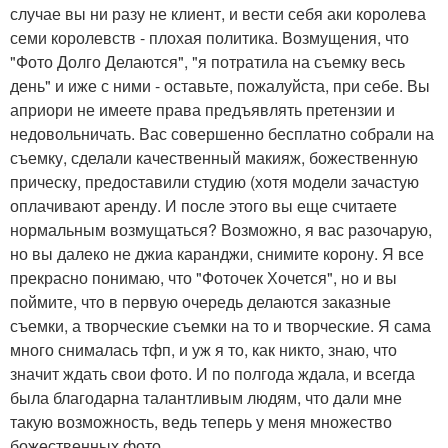
случае вы ни разу не клиент, и вести себя аки королева
семи королевств - плохая политика. Возмущения, что
"Фото Долго Делаются", "я потратила на съемку весь
день" и иже с ними - оставьте, пожалуйста, при себе. Вы
априори не имеете права предъявлять претензии и
недовольничать. Вас совершенно бесплатно собрали на
съемку, сделали качественный макияж, божественную
прическу, предоставили студию (хотя модели зачастую
оплачивают аренду. И после этого вы еще считаете
нормальным возмущаться? Возможно, я вас разочарую,
но вы далеко не джиа каранджи, снимите корону. Я все
прекрасно понимаю, что "Фоточек Хочется", но и вы
поймите, что в первую очередь делаются заказные
съемки, а творческие съемки на то и творческие. Я сама
много снималась тфп, и уж я то, как никто, знаю, что
значит ждать свои фото. И по полгода ждала, и всегда
была благодарна талантливым людям, что дали мне
такую возможность, ведь теперь у меня множество
божественных фото.