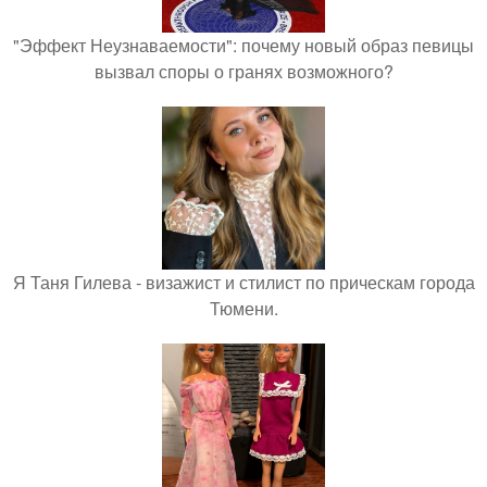
"Эффект Неузнаваемости": почему новый образ певицы
вызвал споры о гранях возможного?
Я Таня Гилева - визажист и стилист по прическам города
Тюмени.