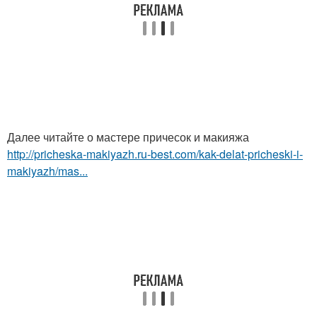
Далее читайте о мастере причесок и макияжа
http://pricheska-makiyazh.ru-best.com/kak-delat-pricheski-i-
makiyazh/mas...