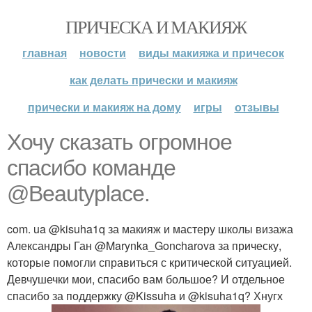
ПРИЧЕСКА И МАКИЯЖ
главная
новости
виды макияжа и причесок
как делать прически и макияж
прически и макияж на дому
игры
отзывы
Хочу сказать огромное
спасибо команде
@Beautyplace.
com. ua @kisuha1q за макияж и мастеру школы визажа
Александры Ган @Marynka_Goncharova за прическу,
которые помогли справиться с критической ситуацией.
Девчушечки мои, спасибо вам большое? И отдельное
спасибо за поддержку @Kissuha и @kisuha1q? Хнугх