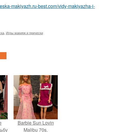
cheska-makiyazh.ru-best.com/vidy-makiyazha-i-
ска
,
Игры макияж и прически
е
Barbie Sun Lovin
дьбу
Malibu 70s.