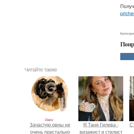
Получ
priche
Категори
Понр
Читайте также
Зачастую овны не
Я Таня Гилева -
С
очень пристально
визажист и стилист