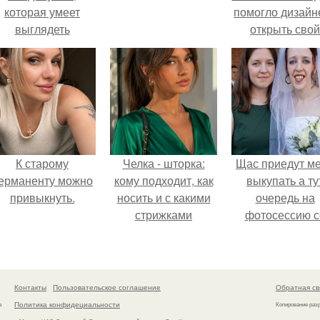
которая умеет
помогло дизайн
выглядеть
открыть свой
привлекательно и
бренд.
легантно в любои
ситуации.
К старому
Челка - шторка:
Щас приедут м
ерманенту можно
кому подходит, как
выкупать а ту
привыкнуть.
носить и с какими
очередь на
стрижками
фотосессию с
сочетать.
мной.
Контакты
Пользовательское соглашение
Обратная св
Политика конфидециальности
а
Копирование раз