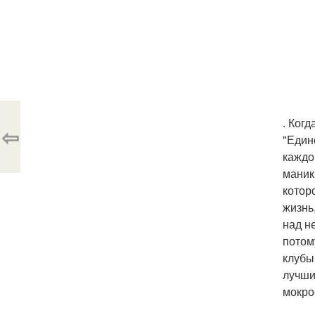
. Ког
⇦
"Единс
каждо
маникю
котор
жизнь
над н
потом
клубы
лучши
мокро