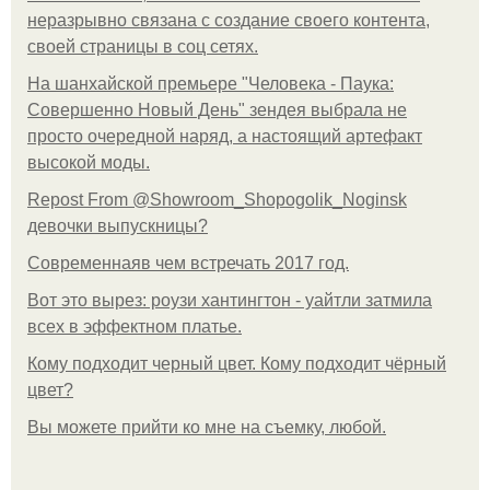
неразрывно связана с создание своего контента,
своей страницы в соц сетях.
На шанхайской премьере "Человека - Паука:
Совершенно Новый День" зендея выбрала не
просто очередной наряд, а настоящий артефакт
высокой моды.
Repost From @Showroom_Shopogolik_Noginsk
девочки выпускницы?
Современнаяв чем встречать 2017 год.
Вот это вырез: роузи хантингтон - уайтли затмила
всех в эффектном платьe.
Кому подходит черный цвет. Кому подходит чёрный
цвет?
Вы можете прийти ко мне на съемку, любой.