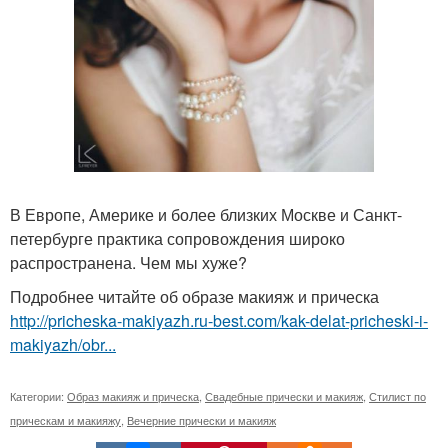
В Европе, Америке и более близких Москве и Санкт-
петербурге практика сопровождения широко
распространена. Чем мы хуже?
Подробнее читайте об образе макияж и прическа
http://pricheska-makiyazh.ru-best.com/kak-delat-pricheski-i-
makiyazh/obr...
Категории:
Образ макияж и прическа
,
Свадебные прически и макияж
,
Стилист по
прическам и макияжу
,
Вечерние прически и макияж