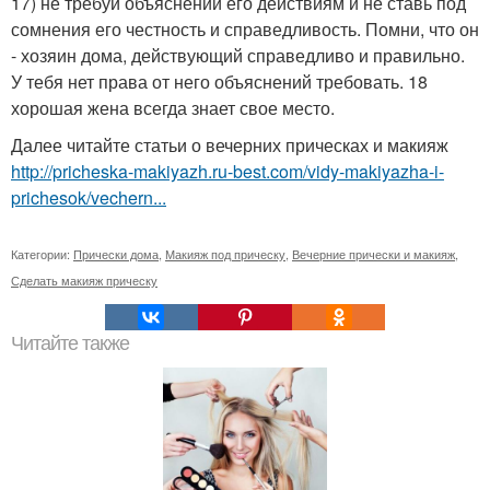
17) не требуй объяснений его действиям и не ставь под
сомнения его честность и справедливость. Помни, что он
- хозяин дома, действующий справедливо и правильно.
У тебя нет права от него объяснений требовать. 18
хорошая жена всегда знает свое место.
Далее читайте статьи о вечерних прическах и макияж
http://pricheska-makiyazh.ru-best.com/vidy-makiyazha-i-
prichesok/vechern...
Категории:
Прически дома
,
Макияж под прическу
,
Вечерние прически и макияж
,
Сделать макияж прическу
Читайте также