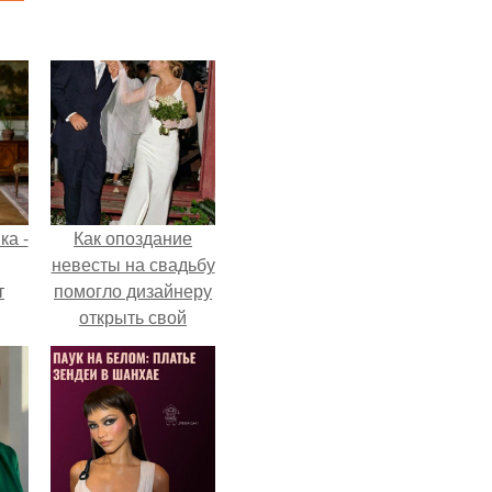
ка -
Как опоздание
невесты на свадьбу
т
помогло дизайнеру
открыть свой
о и
бренд.
бои