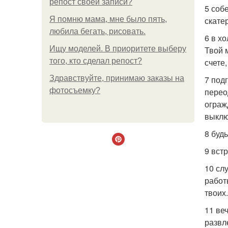
репост своей записи?
5 соб
Я помню мама, мне было пять,
скате
любила бегать, рисовать.
6 в х
Ищу моделей. В приоритете выберу
Твой 
того, кто сделал репост?
счете
Здравствуйте, принимаю заказы на
7 под
фотосъемку?
перео
ограж
выклю
8 буд
9 вст
10 сл
работ
твоих.
11 ве
развл