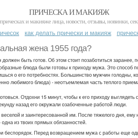
ПРИЧЕСКА И МАКИЯЖ
прическах и макияже лица, новости, отзывы, новинки, сек
ичесок
как делать прически и макияж
причес
альная жена 1955 года?
н должен быть готов. Об этом стоит позаботиться заранее, 
образные блюда были готовы к приходу мужа. Это способ по
ишься о его потребностях. Большинство мужчин голодны, к
енно любимого блюда) - неотъемлемая часть теплого прием
готовься. Отдохни 15 минут, чтобы к его приходу выглядеть
екунду назад его окружали озабоченные работой люди.
ь веселой и заинтересованной им. После тяжелого дня, ем
- одна из твоих прямых обязанностей.
ри беспорядок. Перед возвращением мужа с работы еще оди