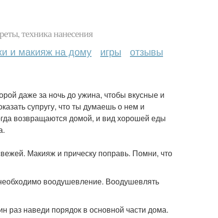
реты, техника нанесения
ки и макияж на дому
игры
отзывы
порой даже за ночь до ужина, чтобы вкусные и
казать супругу, что ты думаешь о нем и
огда возвращаются домой, и вид хорошей еды
а.
 свежей. Макияж и прическу поправь. Помни, что
у необходимо воодушевление. Воодушевлять
н раз наведи порядок в основной части дома.