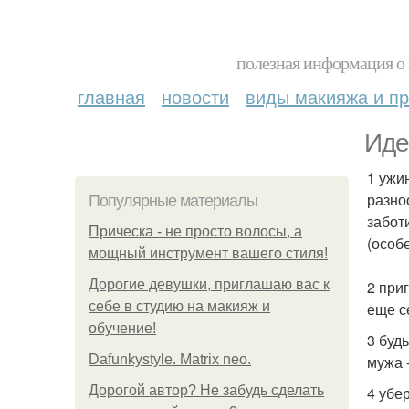
полезная информация о 
главная
новости
виды макияжа и пр
Иде
1 ужи
разно
Популярные материалы
забот
Прическа - не просто волосы, а
(особ
мощный инструмент вашего стиля!
Дорогие девушки, приглашаю вас к
2 при
себе в студию на макияж и
еще с
обучение!
3 буд
Dafunkystyle. Matrix neo.
мужа 
Дорогой автор? Не забудь сделать
4 убе