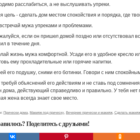
одимо расслабиться, а не выслушивать упреки.
оя цель - сделать дом местом спокойствия и порядка, где тв
 встречай мужа упреками и проблемами.
 жалуйся, если он пришел домой поздно или отсутствовал вс
ил в течение дня.
елай жизнь мужа комфортной. Усади его в удобное кресло и
товь ему прохладительные или горячие напитки.
бей его подушку, сними его ботинки. Говори с ним спокойны
е требуй объяснений его действиям и не ставь под сомнения 
н дома, действующий справедливо и правильно. У тебя нет 
ая жена всегда знает свое место.
и:
Прически дома
,
Макияж под прическу
,
Вечерние прически и макияж
,
Сделать макияж
авилось? Поделитесь с друзьями!