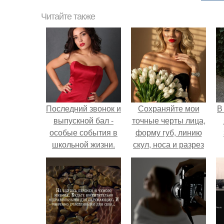
Читайте также
Последний звонок и
Сохраняйте мои
В
выпускной бал -
точные черты лица,
особые события в
форму губ, линию
школьной жизни.
скул, носа и разрез
глаз.