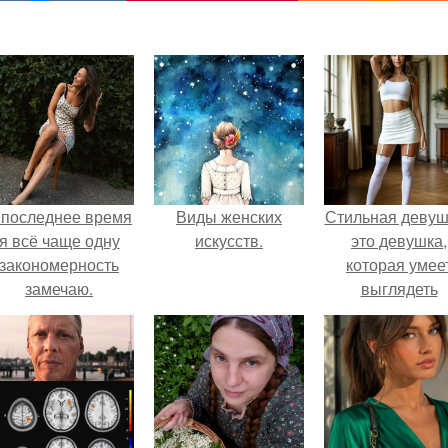
 последнее время
Виды женских
Стильная девуш
я всё чаще одну
искусств.
это девушка,
закономерность
которая умее
замечаю.
выглядеть
привлекательн
элегантно в лю
ситуации.