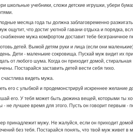
ери школьные учебники, сложи детские игрушки, убери бумаж
ртями.
олодные месяца года ты должна заблаговременно разжигать 
муж ощутит, что достиг уютной гавани отдыха и порядка, вс
, снабжение мужа комфортом доставит тебе безграничное п
готовь детей. Вымой детям руки и лица (если они маленькие
день. Дети - маленькие сокровища. Пускай муж видит их при
дать от любого шума. Когда он приходит домой, стиральна
чены. Постарайся заставить детей вести себя тихо.
ь счастлива видеть мужа.
реть его с улыбкой и продемонстрируй искреннее желание д
ушай его. У тебя может быть дюжина вещей, которыми ты хо
ы - не лучшее время для этого. Пусть он говорит первым - 
чер принадлежит мужу. Не жалуйся, если он приходит домой 
ечений без тебя. Постарайся понять, что твой муж живет в