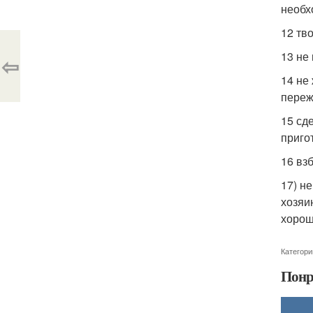
необх
12 тв
13 не
⇦
14 не
переж
15 сд
приго
16 вз
17) н
хозяи
хорош
Категори
Понр