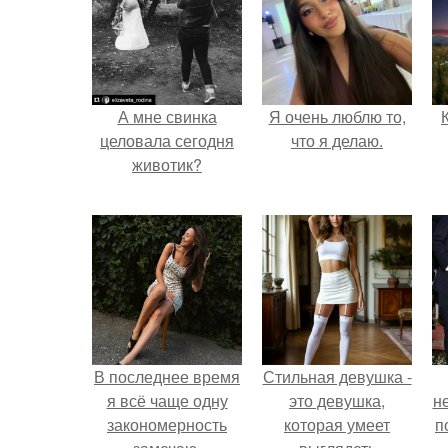
А мне свинка
Я очень люблю то,
целовала сегодня
что я делаю.
животик?
В последнее время
Стильная девушка -
я всё чаще одну
это девушка,
н
закономерность
которая умеет
п