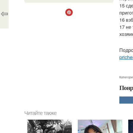
15 сд
⇦
приго
16 вз
17 не
хозяи
Подро
priche
Категори
Понр
Читайте также