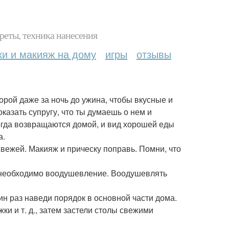
реты, техника нанесения
ки и макияж на дому
игры
отзывы
порой даже за ночь до ужина, чтобы вкусные и
казать супругу, что ты думаешь о нем и
огда возвращаются домой, и вид хорошей еды
а.
 свежей. Макияж и прическу поправь. Помни, что
у необходимо воодушевление. Воодушевлять
н раз наведи порядок в основной части дома.
ки и т. д., затем застели столы свежими