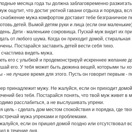
олодные месяца года ты должна заблаговременно разжигать 
муж ощутит, что достиг уютной гавани отдыха и порядка, вс
, снабжение мужа комфортом доставит тебе безграничное п
готовь детей. Вымой детям руки и лица (если они маленькие
день. Дети - маленькие сокровища. Пускай муж видит их при
дать от любого шума. Когда он приходит домой, стиральна
чены. Постарайся заставить детей вести себя тихо.
ь счастлива видеть мужа.
реть его с улыбкой и продемонстрируй искреннее желание д
ушай его. У тебя может быть дюжина вещей, которыми ты хо
ы - не лучшее время для этого. Пусть он говорит первым - 
чер принадлежит мужу. Не жалуйся, если он приходит домой 
ечений без тебя. Постарайся понять, что твой муж живет в
одимо расслабиться, а не выслушивать упреки.
оя цель - сделать дом местом спокойствия и порядка, где тв
 встречай мужа упреками и проблемами.
 жалуйся, если он пришел домой поздно или отсутствовал вс
ил в течение дня.