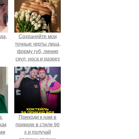
да,
Сохраняйте мои
точные черты лица,
форму губ, линию
скул, носа и разрез
глаз.
а:
Приходи к нам в
как
прикиде в стиле 90
ими
х и получай