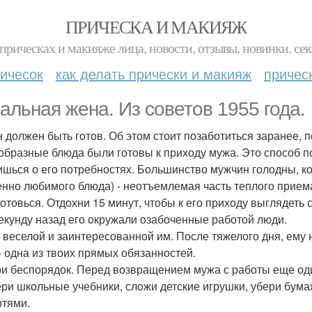
ПРИЧЕСКА И МАКИЯЖ
прическах и макияже лица, новости, отзывы, новинки, сек
ичесок
как делать прически и макияж
причес
альная жена. Из советов 1955 года.
н должен быть готов. Об этом стоит позаботиться заранее, 
образные блюда были готовы к приходу мужа. Это способ по
ишься о его потребностях. Большинство мужчин голодны, к
енно любимого блюда) - неотъемлемая часть теплого прием
готовься. Отдохни 15 минут, чтобы к его приходу выглядеть
екунду назад его окружали озабоченные работой люди.
ь веселой и заинтересованной им. После тяжелого дня, ем
- одна из твоих прямых обязанностей.
ри беспорядок. Перед возвращением мужа с работы еще оди
ери школьные учебники, сложи детские игрушки, убери бумаж
ртями.