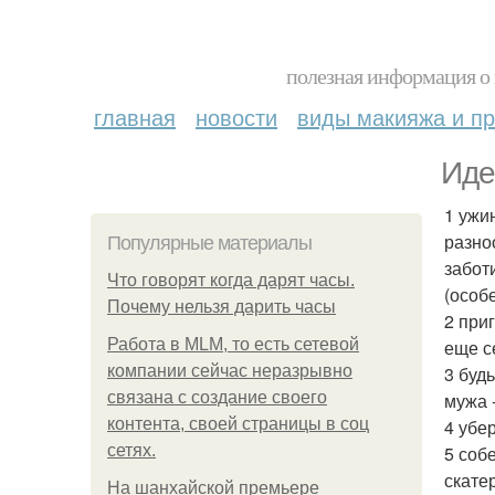
полезная информация о 
главная
новости
виды макияжа и пр
Иде
1 ужи
разно
Популярные материалы
забот
Что говорят когда дарят часы.
(особ
Почему нельзя дарить часы
2 при
Работа в MLM, то есть сетевой
еще с
компании сейчас неразрывно
3 буд
связана с создание своего
мужа 
контента, своей страницы в соц
4 убе
сетях.
5 соб
скате
На шанхайской премьере