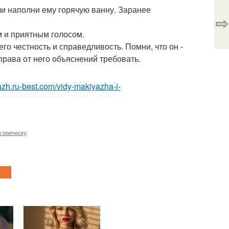
ли наполни ему горячую ванну. Заранее
⇨
м и приятным голосом.
го честность и справедливость. Помни, что он -
права от него объяснений требовать.
azh.ru-best.com/vidy-makiyazha-i-
 прическу