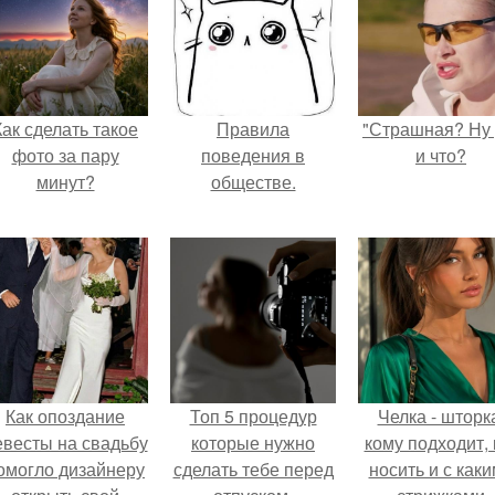
Как сделать такое
Правила
"Страшная? Ну 
фото за пару
поведения в
и что?
минут?
обществе.
Как опоздание
Топ 5 процедур
Челка - шторк
евесты на свадьбу
которые нужно
кому подходит, 
омогло дизайнеру
сделать тебе перед
носить и с как