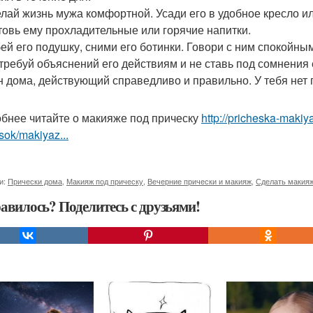
елай жизнь мужа комфортной. Усади его в удобное кресло и
товь ему прохладительные или горячие напитки.
бей его подушку, сними его ботинки. Говори с ним спокойны
 требуй объяснений его действиям и не ставь под сомнения е
н дома, действующий справедливо и правильно. У тебя нет 
бнее читайте о макияже под прическу
http://pricheska-makiy
sok/makiyaz...
и:
Прически дома
,
Макияж под прическу
,
Вечерние прически и макияж
,
Сделать макияж
авилось? Поделитесь с друзьями!