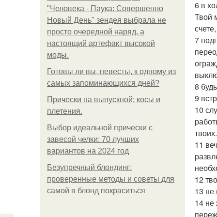
6 в х
"Человека - Паука: Совершенно
Твой 
Новый День" зендея выбрала не
счете
просто очередной наряд, а
7 под
настоящий артефакт высокой
перео
моды.
ограж
Готовы ли вы, невесты, к одному из
выклю
самых запоминающихся дней?
8 буд
9 вст
Прически на выпускной: косы и
10 сл
плетения.
работ
Выбор идеальной прически с
твоих.
завесой челки: 70 лучших
11 ве
вариантов на 2024 год
развл
необх
Безупречный блондинг:
12 тв
проверенные методы и советы для
13 не
самой в блонд покраситься
14 не
переж