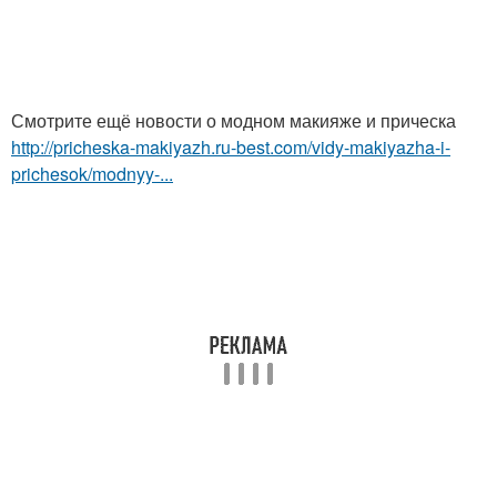
Смотрите ещё новости о модном макияже и прическа
http://pricheska-makiyazh.ru-best.com/vidy-makiyazha-i-
prichesok/modnyy-...