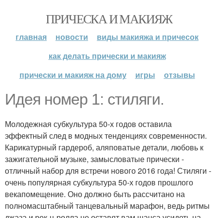
ПРИЧЕСКА И МАКИЯЖ
главная
новости
виды макияжа и причесок
как делать прически и макияж
прически и макияж на дому
игры
отзывы
Идея номер 1: стиляги.
Молодежная субкультура 50-х годов оставила
эффектный след в модных тенденциях современности.
Карикатурный гардероб, аляповатые детали, любовь к
зажигательной музыке, замысловатые прически -
отличный набор для встречи нового 2016 года! Стиляги -
очень популярная субкультура 50-х годов прошлого
векапомещение. Оно должно быть рассчитано на
полномасштабный танцевальный марафон, ведь ритмы
джаза и рок-н-ролла не оставят вам шанса усидеть на