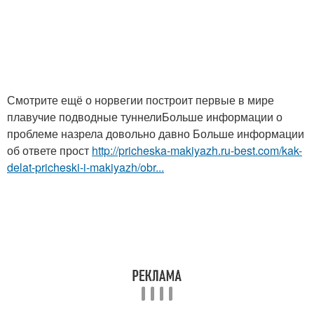
Смотрите ещё о норвегии построит первые в мире
плавучие подводные туннелиБольше информации о
проблеме назрела довольно давно Больше информации
об ответе прост
http://pricheska-makiyazh.ru-best.com/kak-
delat-pricheski-i-makiyazh/obr...