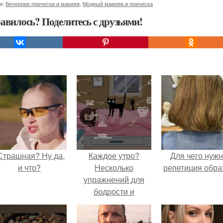
и:
Вечерние прически и макияж
,
Модный макияж и прическа
авилось? Поделитесь с друзьями!
Страшная? Ну да,
Каждое утро?
Для чего нуж
и что?
Несколько
репетиция обра
упражнений для
бодрости и
улучшения
физического