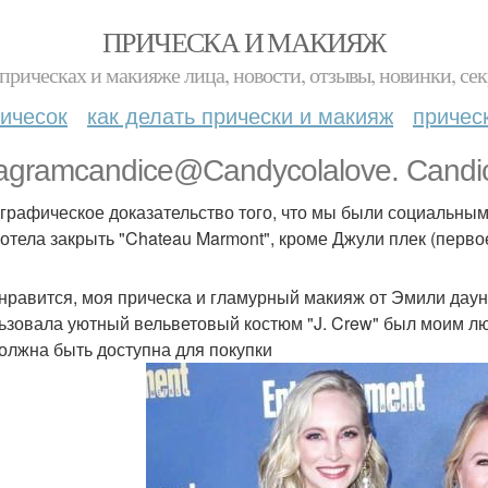
ПРИЧЕСКА И МАКИЯЖ
прическах и макияже лица, новости, отзывы, новинки, сек
ичесок
как делать прически и макияж
причес
tagramcandice@Candycolalove. Candic
ографическое доказательство того, что мы были социальным
хотела закрыть "Chateau Marmont", кроме Джули плек (перво
 нравится, моя прическа и гламурный макияж от Эмили даун!
ьзовала уютный вельветовый костюм "J. Crew" был моим лю
олжна быть доступна для покупки