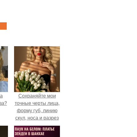
на
Сохраняйте мои
за?
точные черты лица,
форму губ, линию
скул, носа и разрез
глаз.