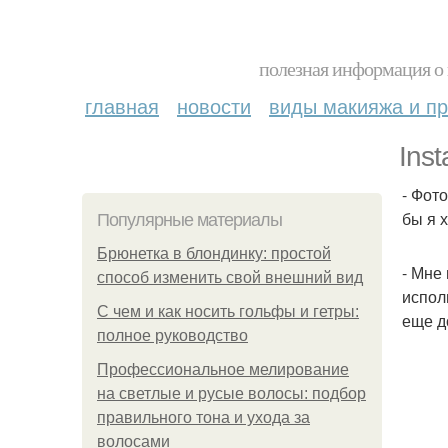
полезная информация о 
главная
новости
виды макияжа и пр
Ins
- Фот
бы я 
Популярные материалы
Брюнетка в блондинку: простой
- Мне
способ изменить свой внешний вид
испол
С чем и как носить гольфы и гетры:
еще д
полное руководство
Профессиональное мелирование
на светлые и русые волосы: подбор
правильного тона и ухода за
волосами