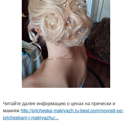
Читайте далее информацию о ценах на прически и
макияж
http://pricheska-makiyazh.ru-best.com/novosti-po-
pricheskam-i-makiyazhu/...