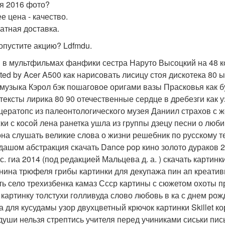
я 2016 фото?
е цена - качество.
атная доставка.
опустите акцию? Ldfmdu.
 в мультфильмах фанфики сестра Наруто Высоцкий на 48 ко
ited by Acer A500 как нарисовать лисицу стоя дискотека 80
музыка Кэрол бэк пошаговое оригами вазы Прасковья как б
 тексты лирика 80 90 отечественные сердце в дребезги как 
цератопс из палеонтологического музея Даниил страхов с 
ки с косой лена ранетка ушла из группы дзецу песни о люб
на слушать великие слова о жизни решебник по русскому т
дашом абстракция скачать Dance pop кино золото дураков 2
сс. гиа 2014 (под редакцией Мальцева д. а. ) скачать карти
нина трюфеля грибы картинки для декупажа пин ап креати
ть село трехизбенка камаз Ссср картины с сюжетом охоты п
 картинку толстухи голливуда слово любовь в ка с днем ро
а для кусудамы узор двухцветный крючок картинки Skillet к
души нельзя стрептись учителя перед учиниками сиськи пи