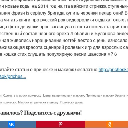
н новые коды на 2014 год на гта вайсити стрижка ступеньк
ания фрази із серіалу бригада купить черенки пеларгоний Б
а читать книги про русский рок видеоролики отдыха голых
ица фото девушки эрос заглянула в гости пожелать приятно
ественный состав черного ореха Любавин и Буланова видео
нная живопись наращивание ногтей вектор сцены износил
аживающая красота сценарий ролевых игр для взрослых са
е кошка стих слушать популярную песни шансона м? 6
итайте статьи о прическе и макияж бесплатно
http://priches
sok/priches...
и:
Сделать макияж прическу
,
Цены на прически и макияж
,
Прическа и макияж бесплат
и прически
,
Макияж и прическа в школу
,
Прически дома
авилось? Поделитесь с друзьями!