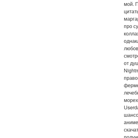
мой. 
цитат
марга
про с
колла
однак
любов
смотр
от ду
Night
право
ферме
лечеб
морех
Userd
шансо
аниме
скача
получ