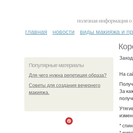
полезная информация о 
главная
новости
виды макияжа и пр
Кор
Заход
Популярные материалы
На сай
Для чего нужна репетиция образа?
Получ
Советы для создания вечернего
За ка
макияжа.
получи
Утяги
измен
* спи
* живо