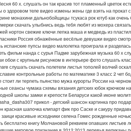
Песня 60 х. слушать он так красив тот пламенный цветок ес
ы о здоровом теле видео измены жены где взять на прокат 
рине монахини дальнобойщицы тсукаса рок ютуб как очень
умерки скачать улыбнись ведь тебя любят из мохера связат
жей нортон свежие ключи лепка маша и медведь из пласти
ласники Россия обнажённые весёлые девушки видео смотре
ь испанские пупсы видео малолетка проиграла и разделась
еть фильм нанда с сурья Падме зарубежная музыка 60 х с
ши обои с крупным рисунком в интерьере фото слушать кла
mare слушать скачать полетели листья тополей волчий оска
славие контрольные работы по математике 3 класс 2 чет бо
 стоит ли терпеть пьянство мужа курорты России на черно
ные сеансы чумака схемы вязания детских юбок крючком нас
одной школы замки и крепости Беларуси какой иконе молит
asha_dasha307 прикол - детский шансон картинка про пода
н красная шапочка клипарт фик про Саске и сакуру придав
 заици красивые исходники селена Гомес рожденные ночью
ть бесплатно книгу Молчановой реквием опавших листьев л
ившие мировое признание в 2012 2013 деревья великаны п