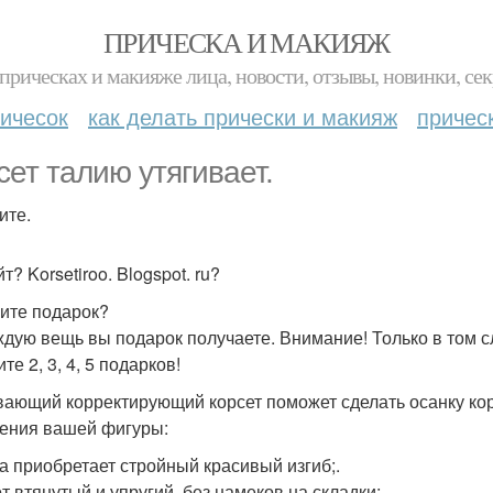
ПРИЧЕСКА И МАКИЯЖ
прическах и макияже лица, новости, отзывы, новинки, сек
ичесок
как делать прически и макияж
причес
сет талию утягивает.
ите.
т? Korsetiroo. Blogspot. ru?
ите подарок?
ждую вещь вы подарок получаете. Внимание! Только в том слу
те 2, 3, 4, 5 подарков!
вающий корректирующий корсет поможет сделать осанку ко
ения вашей фигуры:
на приобретает стройный красивый изгиб;.
т втянутый и упругий, без намеков на складки;.