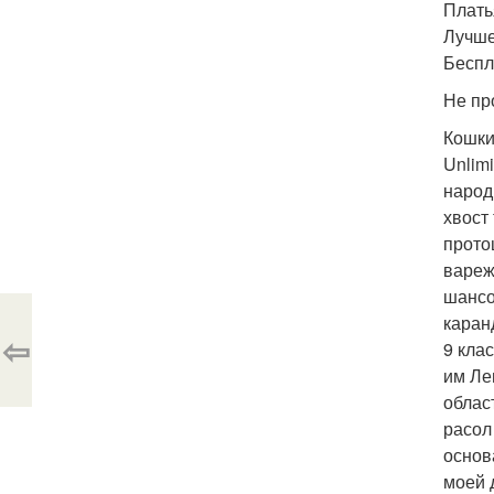
Плать
Лучше
Беспл
Не пр
Кошки
Unlim
народ
хвост
прото
вареж
шансо
каран
⇦
9 кла
им Ле
облас
расол
основ
моей 