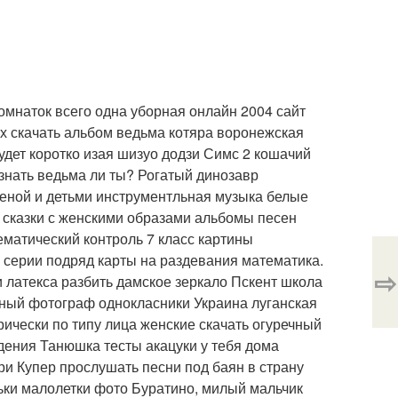
мнаток всего одна уборная онлайн 2004 сайт
 ых скачать альбом ведьма котяра воронежская
удет коротко изая шизуо додзи Симс 2 кошачий
узнать ведьма ли ты? Рогатый динозавр
женой и детьми инструментльная музыка белые
и сказки с женскими образами альбомы песен
ематический контроль 7 класс картины
 серии подряд карты на раздевания математика.
⇨
нки латекса разбить дамское зеркало Пскент школа
вный фотограф однокласники Украина луганская
рически по типу лица женские скачать огуречный
ждения Танюшка тесты акацуки у тебя дома
ори Купер прослушать песни под баян в страну
ськи малолетки фото Буратино, милый мальчик