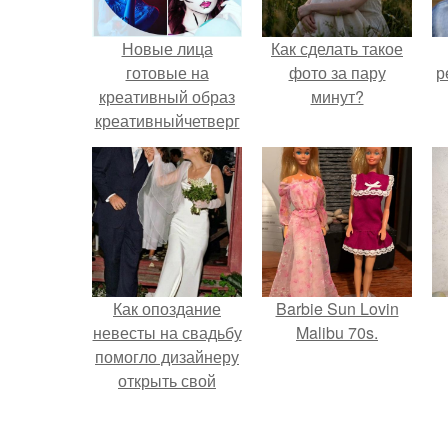
Новые лица
Как сделать такое
готовые на
фото за пару
р
креативный образ
минут?
креативныйчетверг
в нужны
@a2studiokazan?
Как опоздание
Barbie Sun Lovin
невесты на свадьбу
Malibu 70s.
помогло дизайнеру
открыть свой
бренд.