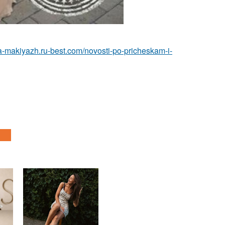
ka-makiyazh.ru-best.com/novosti-po-pricheskam-i-