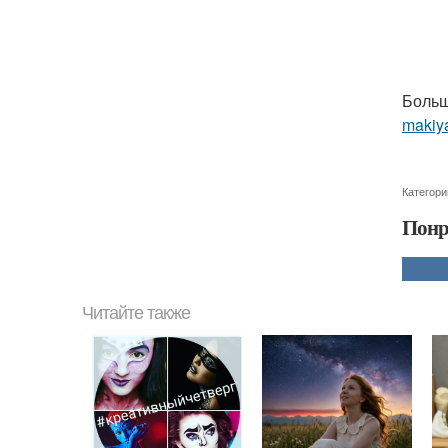
Больш
makiya
Категори
Понр
Читайте также