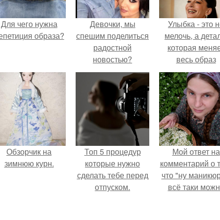
Для чего нужна
Девочки, мы
Улыбка - это 
епетиция образа?
спешим поделиться
мелочь, а детал
радостной
которая меня
новостью?
весь образ
человека.
Обзорчик на
Топ 5 процедур
Мой ответ на
зимнюю курн.
которые нужно
комментарий о т
сделать тебе перед
что "ну маникюр
отпуском.
всё таки мож
было бы сделат