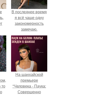
не
В последнее время
ь,
я всё чаще одну
ет
закономерность
замечаю.
На шанхайской
ом,
премьере
 то
"Человека - Паука:
но
Совершенно
ь.
Новый День"
зендея выбрала не