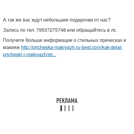
А так же вас ждут небольшие подарочки от нас?
Запись по тел: 79537275748 или обращайтесь в лс.
Получите больше информации о стильных прическах и
макияж
http://pricheska-makiyazh.ru-best.com/kak-delat-
pricheski-i-makiyazh/sti...