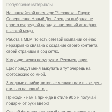
Популярные материалы
На шанхайской премьере "Человека - Паука:
Совершенно Новый День" зендея выбрала не
просто очередной наряд, а настоящий артефакт
высокой моды.
Работа в MLM, то есть сетевой компании сейчас
неразрывно связана с создание своего контента,
своей страницы в соц сетях.
Кому идет челка полукругом. Рекомендации
Щас приедут меня выкупать а тут очередь на
фотосессию со мной.
3 модные ошибки, которые мешают вам выглядеть
стильно на новый год.
Приходи к нам в прикиде в стиле 90 х и получай
подарки от руки вверх!
Создай фотореалистичный портрет женщины в