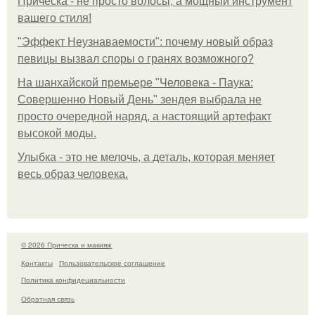
Прическа - не просто волосы, а мощный инструмент
вашего стиля!
"Эффект Неузнаваемости": почему новый образ
певицы вызвал споры о гранях возможного?
На шанхайской премьере "Человека - Паука:
Совершенно Новый День" зендея выбрала не
просто очередной наряд, а настоящий артефакт
высокой моды.
Улыбка - это не мелочь, а деталь, которая меняет
весь образ человека.
© 2026 Прическа и макияж
Контакты
Пользовательское соглашение
Политика конфидециальности
Обратная связь