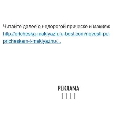
Читайте далее о недорогой прическе и макияж
http://pricheska-makiyazh.ru-best.com/novosti-po-
pricheskam-i-makiyazhu/...