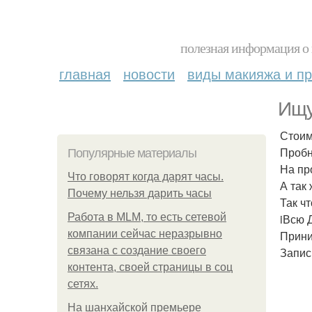
полезная информация о 
главная
новости
виды макияжа и пр
Ищу
Стоим
Пробн
Популярные материалы
На пр
Что говорят когда дарят часы.
А так
Почему нельзя дарить часы
Так ч
Работа в MLM, то есть сетевой
iВсю 
компании сейчас неразрывно
Прини
связана с создание своего
Запис
контента, своей страницы в соц
сетях.
На шанхайской премьере