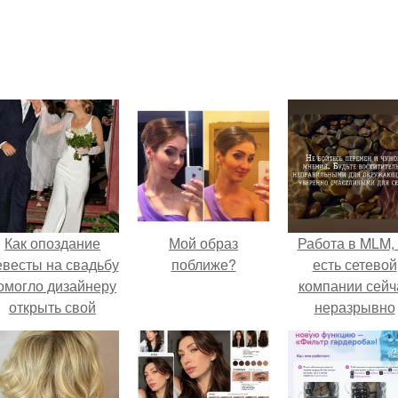
Как опоздание
Мой образ
Работа в MLM, 
евесты на свадьбу
поближе?
есть сетевой
омогло дизайнеру
компании сейч
открыть свой
неразрывно
бренд.
связана с созда
своего контент
своей страниц
соц сетях.