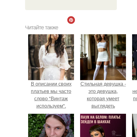
Читайте также
В описании своих
Стильная девушка -
платьев мы часто
это девушка,
н
слово "Винтаж
которая умеет
п
используем".
выглядеть
привлекательно и
элегантно в любои
ситуации.