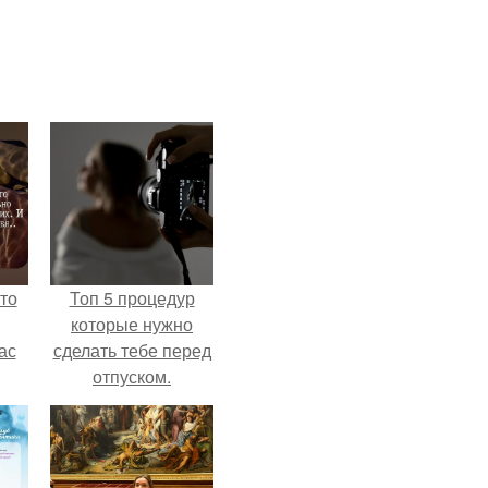
то
Топ 5 процедур
которые нужно
ас
сделать тебе перед
отпуском.
ние
а,
ы в