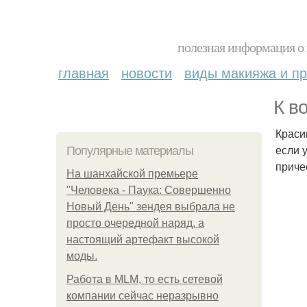
полезная информация о 
главная
новости
виды макияжа и пр
К в
Краси
если 
Популярные материалы
приче
На шанхайской премьере
"Человека - Паука: Совершенно
Новый День" зендея выбрала не
просто очередной наряд, а
настоящий артефакт высокой
моды.
Работа в MLM, то есть сетевой
компании сейчас неразрывно