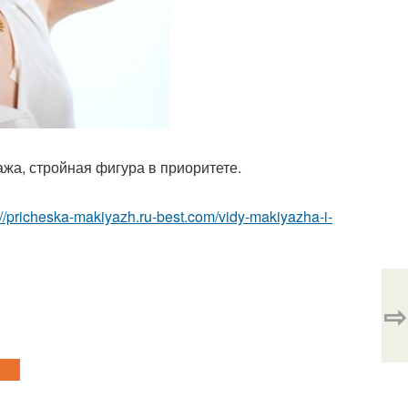
уажа, стройная фигура в приоритете.
://pricheska-makiyazh.ru-best.com/vidy-makiyazha-i-
⇨