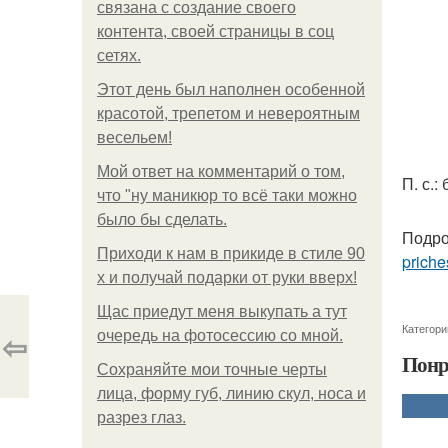
связана с создание своего
контента, своей страницы в соц
сетях.
Этот день был наполнен особенной
красотой, трепетом и невероятным
весельем!
Мой ответ на комментарий о том,
П. с.:
что "ну маникюр то всё таки можно
было бы сделать.
Подро
Приходи к нам в прикиде в стиле 90
priche
х и получай подарки от руки вверх!
Щас приедут меня выкупать а тут
Категори
⇦
очередь на фотосессию со мной.
Понр
Сохраняйте мои точные черты
лица, форму губ, линию скул, носа и
разрез глаз.