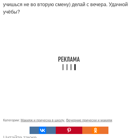
учишься не во вторую смену) делай с вечера. Удачной
учёбы?
Категории:
Макияж и прическа в школу
,
Вечерние прически и макияж
Читайте также