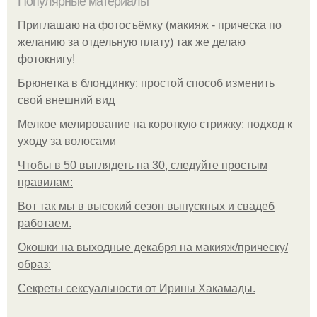
Популярные материалы
Приглашаю на фотосъёмку (макияж - прическа по
желанию за отдельную плату) так же делаю
фотокнигу!
Брюнетка в блондинку: простой способ изменить
свой внешний вид
Мелкое мелирование на короткую стрижку: подход к
уходу за волосами
Чтобы в 50 выглядеть на 30, следуйте простым
правилам:
Вот так мы в высокий сезон выпускных и свадеб
работаем.
Окошки на выходные декабря на макияж/прическу/
образ:
Секреты сексуальности от Ирины Хакамады.