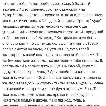
готовить тебе. Готовь себе сама - самый быстрый
вариант, ? Это, конечно, хлопья с молоком или
бутерброды. 6. встань с кровати, и, пока идёшь в ванную,
моешься и чистишь зубы - делай зарядку. Просто "Буди"
мышцы, сделай хотя бы несколько каких-нибудь
упражнений. 7. если пользуешься косметикой - придумай
себе повседневный макияж, ? Который должен быть
очень лёгким и не занимать больше пяти минут. 8. всё
время смотри на часы, ? Пусть они будут в твоей
квартире в каждой комнате и желательно большими. Так
ты будешь понимать сколько времени у тебя ещё есть. 9.
всегда имей в запасе пять минут. На случай, если ты
вдруг что-то не успеешь, ? Да и вообще, мало ли что
может случиться. ? 10. Делай всё под музыку, ? Конечно
же, под весёлую и быструю - так ты и сама будешь более
ритмичной и настроение твоё будет хорошим. ? 11. Ты
можешь сэкономить немало времени, если будешь
краситься прямо в школе, ? По приходу туда, а
завтракать по дороге в школу, если идёшь пешком или