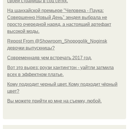
своей страницы в соц сетях.
На шанхайской премьере "Человека - Паука:
Совершенно Новый День" зендея выбрала не
просто очередной наряд, а настоящий артефакт
высокой моды.
Repost From @Showroom_Shopogolik_Noginsk
девочки выпускницы?
Современнаяв чем встречать 2017 год.
Вот это вырез: роузи хантингтон - уайтли затмила
всех в эффектном платьe.
Кому подходит черный цвет. Кому подходит чёрный
цвет?
Вы можете прийти ко мне на съемку, любой.