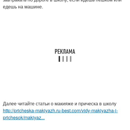
едешь на машине.
Далее читайте статьи о макияже и прическа в школу
http://pricheska-makiyazh.ru-best.com/vidy-makiyazha-i-
prichesok/makiyaz...