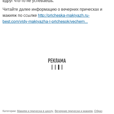
вдруг что-то не успеваешь.
Читайте далее информацию о вечерних прическах и
макияж по ссылке
http://pricheska-makiyazh.ru-
best.com/vidy-makiyazha-i-prichesok/vechern...
Категории:
Макияж и прическа в школу
,
Вечерние прически и макияж
,
Образ