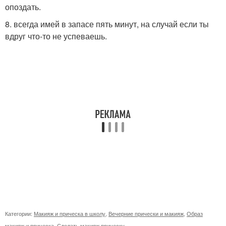
опоздать.
8. всегда имей в запасе пять минут, на случай если ты
вдруг что-то не успеваешь.
Категории:
Макияж и прическа в школу
,
Вечерние прически и макияж
,
Образ
макияж и прическа
,
Сделать макияж прическу