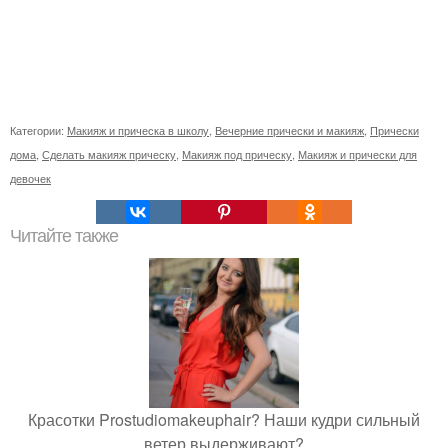
Категории:
Макияж и прическа в школу
,
Вечерние прически и макияж
,
Прически
дома
,
Сделать макияж прическу
,
Макияж под прическу
,
Макияж и прически для
девочек
Читайте также
Красотки Prostudiomakeuphair? Наши кудри сильный
ветер выдерживают?