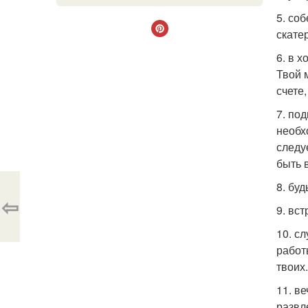
5. со
скате
6. в 
Твой 
счете
7. по
необх
следу
быть 
8. бу
⇦
9. вс
10. с
работ
твоих.
11. в
развл