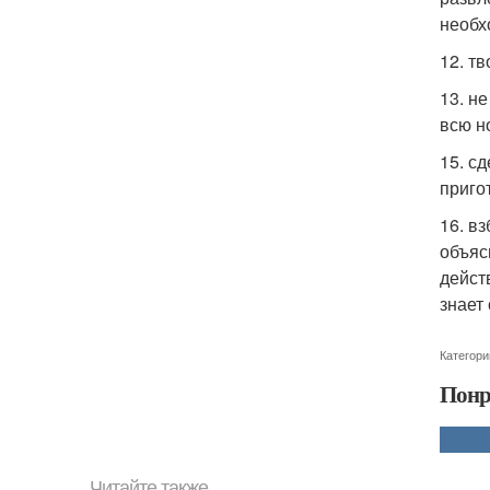
необх
12. т
13. н
всю н
15. с
приго
16. в
объяс
дейст
знает
Категори
Понр
Читайте также