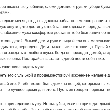
бери школьные учебники, сложи детские игрушки, убери бумаж
ртями.
холодные месяца года ты должна заблаговременно разжигать
муж ощутит, что достиг уютной гавани отдыха и порядка, вс
, снабжение мужа комфортом доставит тебе безграничное п
дготовь детей. Вымой детям руки и лица (если они маленькие
одимости, переодень. Дети - маленькие сокровища. Пускай м
ет ограждать от любого шума. Когда он приходит домой, с
выключены. Постарайся заставить детей вести себя тихо.
дь счастлива видеть мужа.
треть его с улыбкой и продемонстрируй искреннее желание д
лушай его. У тебя может быть дюжина вещей, которыми ты хо
ы - не лучшее время для этого. Пусть он говорит первым - 
ечер принадлежит мужу. Не жалуйся, если он приходит домой
ечений без тебя. Постарайся понять, что твой муж живет в