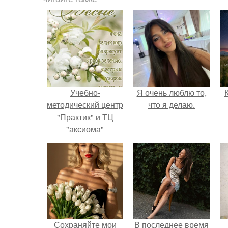
Учебно-
Я очень люблю то,
методический центр
что я делаю.
"Практик" и ТЦ
"аксиома"
представляют:
"весенний
фестиваль
учебного центра".
Сохраняйте мои
В последнее время