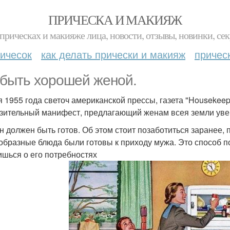
ПРИЧЕСКА И МАКИЯЖ
прическах и макияже лица, новости, отзывы, новинки, сек
ичесок
как делать прически и макияж
причес
 быть хорошей женой.
я 1955 года светоч американской прессы, газета "Housekeepi
нзительный манифест, предлагающий женам всея земли уве
ин должен быть готов. Об этом стоит позаботиться заранее, 
образные блюда были готовы к приходу мужа. Это способ по
ишься о его потребностях