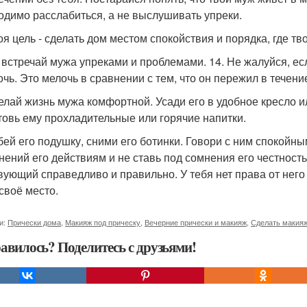
одимо расслабиться, а не выслушивать упреки.
воя цель - сделать дом местом спокойствия и порядка, где тв
е встречай мужа упреками и проблемами. 14. Не жалуйся, е
очь. Это мелочь в сравнении с тем, что он пережил в течени
делай жизнь мужа комфортной. Усади его в удобное кресло 
товь ему прохладительные или горячие напитки.
збей его подушку, сними его ботинки. Говори с ним спокойн
нений его действиям и не ставь под сомнения его честность 
вующий справедливо и правильно. У тебя нет права от него
 своё место.
и:
Прически дома
,
Макияж под прическу
,
Вечерние прически и макияж
,
Сделать макияж
авилось? Поделитесь с друзьями!