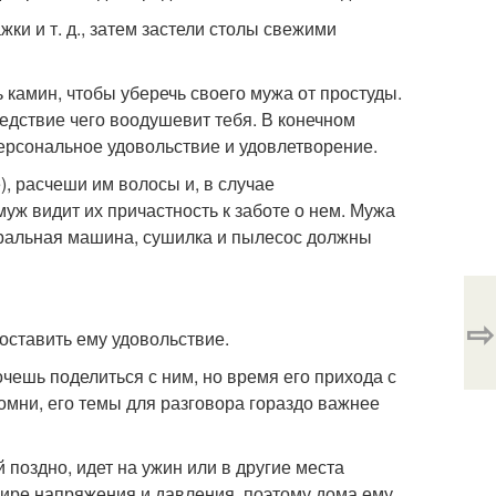
ки и т. д., затем застели столы свежими
 камин, чтобы уберечь своего мужа от простуды.
ледствие чего воодушевит тебя. В конечном
ерсональное удовольствие и удовлетворение.
), расчеши им волосы и, в случае
уж видит их причастность к заботе о нем. Мужа
тиральная машина, сушилка и пылесос должны
⇨
оставить ему удовольствие.
чешь поделиться с ним, но время его прихода с
помни, его темы для разговора гораздо важнее
 поздно, идет на ужин или в другие места
 мире напряжения и давления, поэтому дома ему