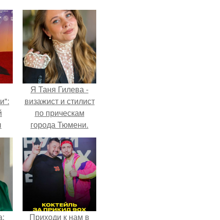
Я Таня Гилева -
и":
визажист и стилист
й
по прическам
ы
города Тюмени.
 о
а:
Приходи к нам в