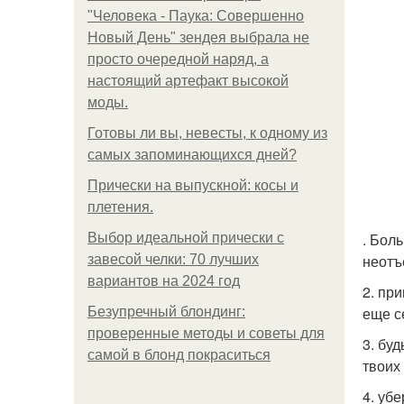
"Человека - Паука: Совершенно
Новый День" зендея выбрала не
просто очередной наряд, а
настоящий артефакт высокой
моды.
Готовы ли вы, невесты, к одному из
самых запоминающихся дней?
Прически на выпускной: косы и
плетения.
. Бол
Выбор идеальной прически с
неотъ
завесой челки: 70 лучших
вариантов на 2024 год
2. пр
еще с
Безупречный блондинг:
проверенные методы и советы для
3. бу
самой в блонд покраситься
твоих
4. уб