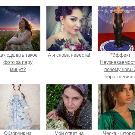
Как сделать такое
А я снова невеста!
"Эффект
фото за пару
Неузнаваемост
минут?
почему новы
образ певиц
вызвал споры
гранях
возможного?
Обзорчик на
Мой ответ на
Челка - шторк