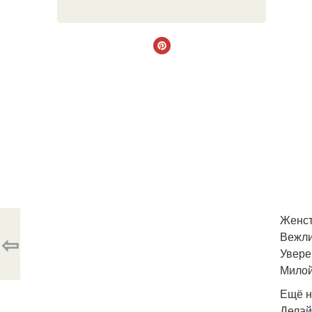
Женст
Вежли
⇦
Увере
Милой
Ещё н
Делай