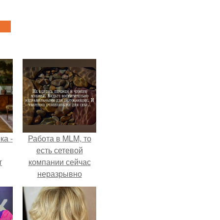
ка -
Работа в MLM, то
есть сетевой
т
компании сейчас
неразрывно
о и
связана с создание
бои
своего контента,
своей страницы в