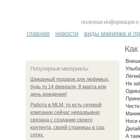
полезная информация о 
главная
новости
виды макияжа и пр
Как
Внешн
Улыба
Популярные материалы
Лёгки
Шикарный подарок для любимых,
Не за
будь то 14 февраля, 8 марта или
Одева
день рождения!
Прини
Работа в MLM, то есть сетевой
Чисти 
компании сейчас неразрывно
Маник
связана с создание своего
Носи 
контента, своей страницы в соц
Делай 
сетях.
А так