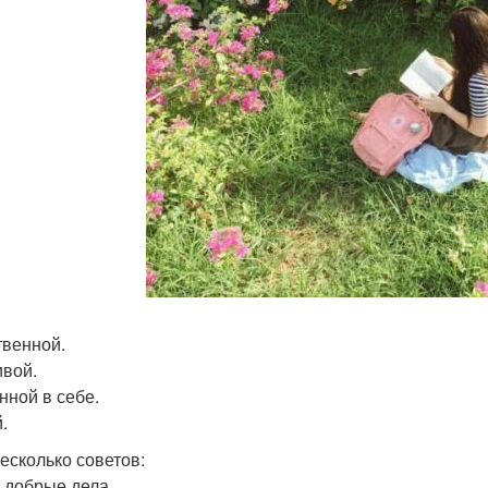
венной.
вой.
нной в себе.
.
есколько советов:
 добрые дела.