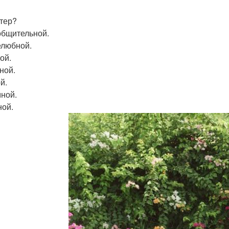
тер?
общительной.
любной.
ой.
ной.
й.
ной.
ой.