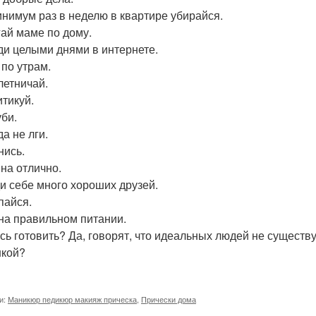
инимум раз в неделю в квартире убирайся.
ай маме по дому.
ди целыми днями в интернете.
 по утрам.
летничай.
итикуй.
уби.
а не лги.
нись.
 на отлично.
и себе много хороших друзей.
айся.
на правильном питании.
сь готовить? Да, говорят, что идеальных людей не существ
кой?
и:
Маникюр педикюр макияж прическа
,
Прически дома