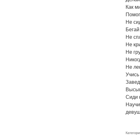
Как м
Помог
Не си
Бегай
Не сп
Не кр
Не гр
Никогд
Не ле
Учись
Завед
Высып
Сиди 
Научи
девуш
Категори