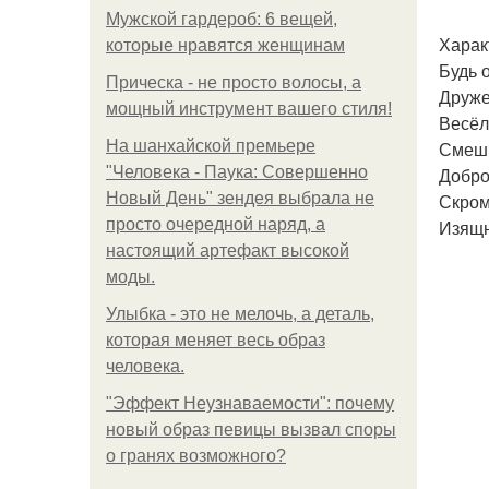
Мужской гардероб: 6 вещей,
Харак
которые нравятся женщинам
Будь 
Прическа - не просто волосы, а
Друже
мощный инструмент вашего стиля!
Весёл
На шанхайской премьере
Смеш
"Человека - Паука: Совершенно
Добро
Новый День" зендея выбрала не
Скром
просто очередной наряд, а
Изящн
настоящий артефакт высокой
моды.
Улыбка - это не мелочь, а деталь,
которая меняет весь образ
человека.
"Эффект Неузнаваемости": почему
новый образ певицы вызвал споры
о гранях возможного?