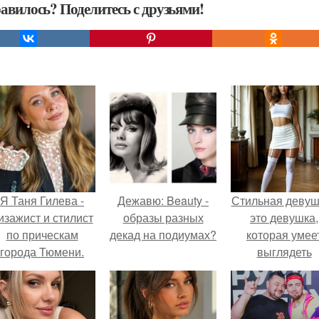
авилось? Поделитесь с друзьями!
Я Таня Гилева -
Дежавю: Beauty -
Стильная девуш
изажист и стилист
образы разных
это девушка,
по прическам
декад на подиумах?
которая умее
города Тюмени.
выглядеть
привлекательн
элегантно в лю
ситуации.