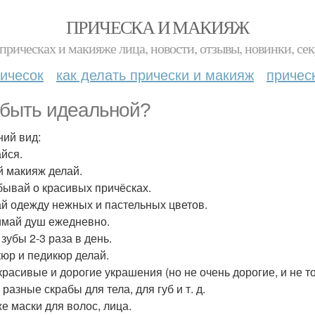
ПРИЧЕСКА И МАКИЯЖ
прическах и макияже лица, новости, отзывы, новинки, сек
ичесок
как делать прически и макияж
причес
 быть идеальной?
ий вид:
йся.
й макияж делай.
бывай о красивых причёсках.
й одежду нежных и пастельных цветов.
май душ ежедневно.
зубы 2-3 раза в день.
юр и педикюр делай.
красивые и дорогие украшения (но не очень дорогие, и не то
разные скрабы для тела, для губ и т. д.
же маски для волос, лица.