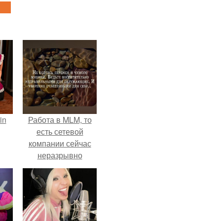
in
Работа в MLM, то
есть сетевой
компании сейчас
неразрывно
связана с создание
своего контента,
своей страницы в
соц сетях.