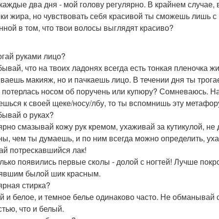
 каждые два дня - мой голову регулярно. В крайнем случае
ки жира, но чувствовать себя красивой ты сможешь лишь с 
нной в том, что твои волосы выглядят красиво?
огай руками лицо?
ывай, что на твоих ладонях всегда есть тонкая пленочка жир
ваешь макияж, но и пачкаешь лицо. В течении дня ты трогае
 потерлась носом об поручень или купюру? Сомневаюсь. На
ешься к своей щеке/носу/лбу, то ты вспомнишь эту метафор
бывай о руках?
ярно смазывай кожу рук кремом, ухаживай за кутикулой, не
ны, чем ты думаешь, и по ним всегда можно определить, уха
й потрескавшийся лак!
олько появились первые сколы - долой с ногтей! Лучше покр
явшим былой шик красным.
ярная стирка?
й и белое, и темное белье одинаково часто. Не обманывай с
стью, что и белый.