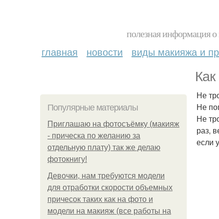
полезная информация о 
главная
новости
виды макияжа и пр
Как
Не тр
Не по
Популярные материалы
Не тр
Приглашаю на фотосъёмку (макияж
раз, 
- прическа по желанию за
если 
отдельную плату) так же делаю
фотокнигу!
Девочки, нам требуются модели
для отработки скорости объемных
причесок таких как на фото и
модели на макияж (все работы на