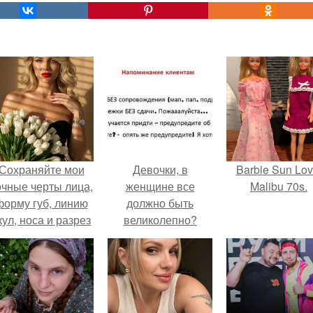
Сохраняйте мои
Девочки, в
Barbie Sun Lov
очные черты лица,
женщине все
Malibu 70s.
форму губ, линию
должно быть
кул, носа и разрез
великолепно?
глаз.