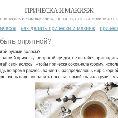
ПРИЧЕСКА И МАКИЯЖ
прическах и макияже лица, новости, отзывы, новинки, сек
ичесок
как делать прически и макияж
причес
 быть опрятной?
огай руками волосы?
правляй прическу, не трогай прядки, не пытайся пригладит
огай свои волосы! Чтобы прическа сохраняла форму, исполь
ведь во время расчесывания ты распределяешь жир с корней
уже очень надо поправить волосы - помой сначала руки с м