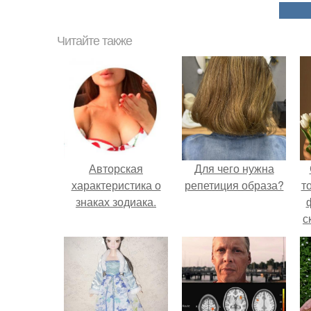
Читайте также
Авторская
Для чего нужна
характеристика о
репетиция образа?
т
знаках зодиака.
с