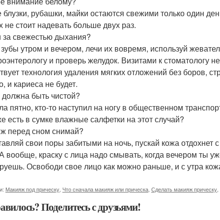
е внимание белому?
 блузки, рубашки, майки остаются свежими только один ден
их не стоит надевать больше двух раз.
 за свежестью дыхания?
 зубы утром и вечером, лечи их вовремя, используй жевател
троэнтерологу и проверь желудок. Визитами к стоматологу не
твует технология удаления мягких отложений без боров, ст
, и кариеса не будет.
 должна быть чистой?
ла пятно, кто-то наступил на ногу в общественном транспор
же есть в сумке влажные салфетки на этот случай?
ж перед сном снимай?
тавляй свои поры забитыми на ночь, пускай кожа отдохнет с 
 А вообще, краску с лица надо смывать, когда вечером ты уж
руешь. Освободи свое лицо как можно раньше, и с утра кожа
и:
Макияж под прическу
,
Что сначала макияж или прическа
,
Сделать макияж прическу
,
авилось? Поделитесь с друзьями!