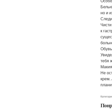
Особо
Белые
но и 
Следи
Чисти
к гас
сущес
больно
Обувь
Увиде
тебя 
Макия
Не ос
крем.
плани
Категори
Понр