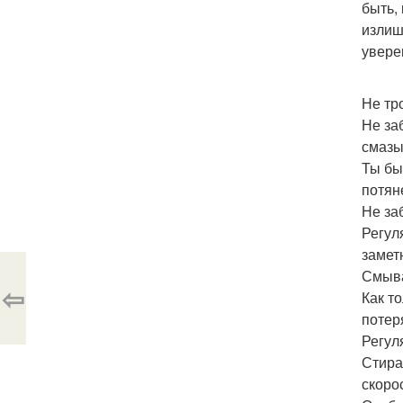
быть,
излиш
увере
Не тр
Не заб
смазы
Ты бы
потян
Не за
Регул
замет
Смыва
⇦
Как т
потер
Регул
Стира
скоро