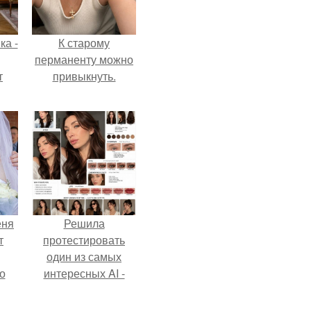
ка -
К старому
перманенту можно
т
привыкнуть.
о и
бои
еня
Решила
т
протестировать
один из самых
о
интересных AI -
промтов для бьюти
- анализа.