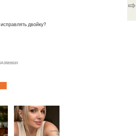
⇨
- исправлять двойку?
од прическу