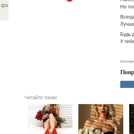
⇦
Но то
Всегд
Лучше
Будь 
У теб
Категори
Понр
Читайте также