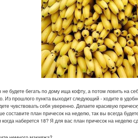
ы не будете бегать по дому ища кофту, а потом ловить на се
о. Из прошлого пункта выходит следующий - ходите в удоб
дете чувствовать себя уверенно. Делаете красивую прическ
ше составите план причесок на неделю, так вы всегда будет
и когда наберется 18? Я для вас план причесок на неделю 
ите немного макияжа?