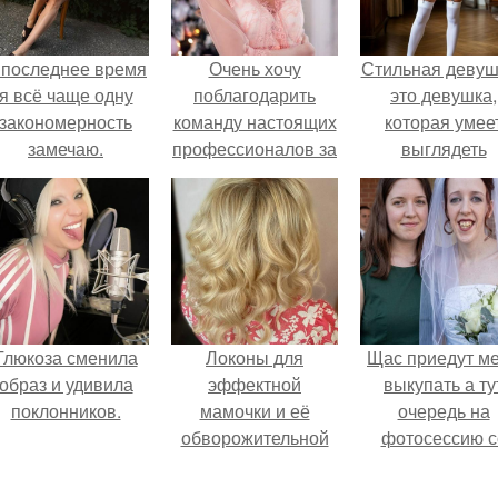
 последнее время
Очень хочу
Стильная девуш
я всё чаще одну
поблагодарить
это девушка,
закономерность
команду настоящих
которая умее
замечаю.
профессионалов за
выглядеть
такой чудесный
привлекательн
результат.
элегантно в лю
ситуации.
Глюкоза сменила
Локоны для
Щас приедут м
образ и удивила
эффектной
выкупать а ту
поклонников.
мамочки и её
очередь на
обворожительной
фотосессию с
дочурки.
мной.