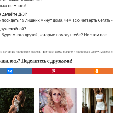
лько не много!
а делайте Д/З?
 посидеть 15 лишних минут дома, чем всю четверть бегать 
дружелюбной?
я будет много друзей, которые помогут тебе? Не этом все.
и:
Вечерние прически и макияж
,
Прически дома
,
Макияж и прическа в школу
,
Макияж п
авилось? Поделитесь с друзьями!