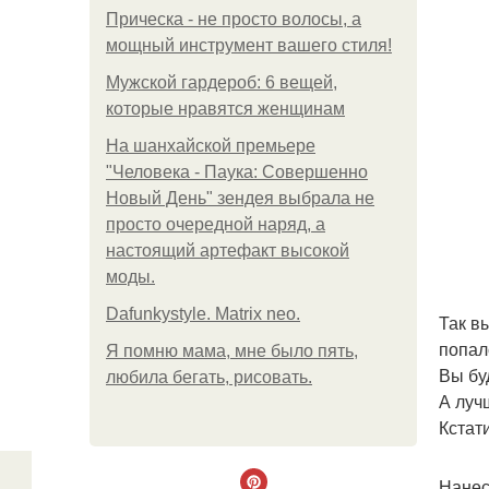
Прическа - не просто волосы, а
мощный инструмент вашего стиля!
Мужской гардероб: 6 вещей,
которые нравятся женщинам
На шанхайской премьере
"Человека - Паука: Совершенно
Новый День" зендея выбрала не
просто очередной наряд, а
настоящий артефакт высокой
моды.
Dafunkystyle. Matrix neo.
Так в
попал
Я помню мама, мне было пять,
Вы бу
любила бегать, рисовать.
А луч
Кстат
Нанес