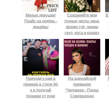
Милые девушки!
Сохраняйте мои
В
Прайс на ноябрь -
точные черты лица,
декабрь!
форму губ, линию
скул, носа и разрез
глаз.
Приходи к нам в
На шанхайской
прикиде в стиле 90
премьере
х и получай
"Человека - Паука:
подарки от руки
Совершенно
вверх!
Новый День"
зендея выбрала не