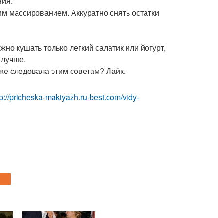
ния.
ким массированием. Аккуратно снять остатки
жно кушать только легкий салатик или йогурт,
 лучше.
 уже следовала этим советам? Лайк.
tp://pricheska-makiyazh.ru-best.com/vidy-