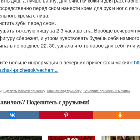
инять душ, а лучше ванну, для очистки кожи и для расслабле
посредственно перед сном нанести крем для рук и ног с лег
ельного крема с лица.
чистить зубы перед сном.
 кушать тяжелую пищу за 2-3 часа до сна. Вообще вечером ну
 фигуру сбережет, и утром чувствовать будешь себя намного
сыпать не позднее 22. 30. узнала что-то новое для себя или
ите больше информации о вечерних прическах и макияж
ht
zha-i-prichesok/vechern...
и:
Сделать макияж прическу
,
Макияж под прическу
,
Вечерние прически и макияж
авилось? Поделитесь с друзьями!