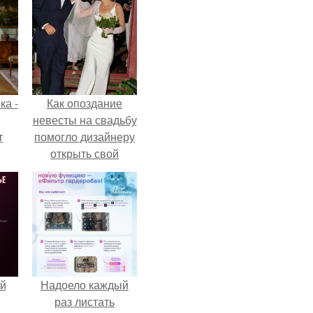
ка -
Как опоздание
невесты на свадьбу
т
помогло дизайнеру
открыть свой
о и
бренд.
бои
й
Надоело каждый
раз листать