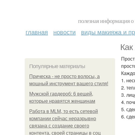
полезная информация о 
главная
новости
виды макияжа и пр
Как
Прост
прост
Популярные материалы
Каждо
Прическа - не просто волосы, а
1. не
мощный инструмент вашего стиля!
2. те
Мужской гардероб: 6 вещей,
3. ли
которые нравятся женщинам
4. поч
5. сд
Работа в MLM, то есть сетевой
6. сде
компании сейчас неразрывно
связана с создание своего
контента, своей страницы в соц