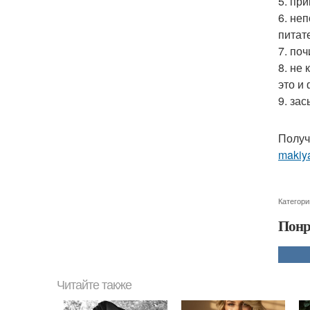
5. пр
6. не
питат
7. по
8. не
это и
9. за
Получ
makiya
Категори
Понр
Читайте также