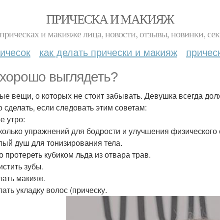
ПРИЧЕСКА И МАКИЯЖ
прическах и макияже лица, новости, отзывы, новинки, сек
ичесок
как делать прически и макияж
причес
 хорошо выглядеть?
ые вещи, о которых не стоит забывать. Девушка всегда дол
о сделать, если следовать этим советам:
е утро:
сколько упражнений для бодрости и улучшения физического
плый душ для тонизирования тела.
цо протереть кубиком льда из отвара трав.
истить зубы.
елать макияж.
лать укладку волос (прическу.