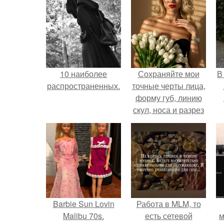
10 наиболее
Сохраняйте мои
В
распространенных.
точные черты лица,
форму губ, линию
скул, носа и разрез
глаз.
Barbie Sun Lovin
Работа в MLM, то
Malibu 70s.
есть сетевой
м