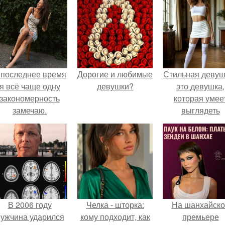
 последнее время
Дорогие и любимые
Стильная девуш
я всё чаще одну
девушки?
это девушка,
закономерность
которая умее
замечаю.
выглядеть
привлекательн
элегантно в лю
ситуации.
В 2006 году
Челка - шторка:
На шанхайско
ужчина ударился
кому подходит, как
премьере