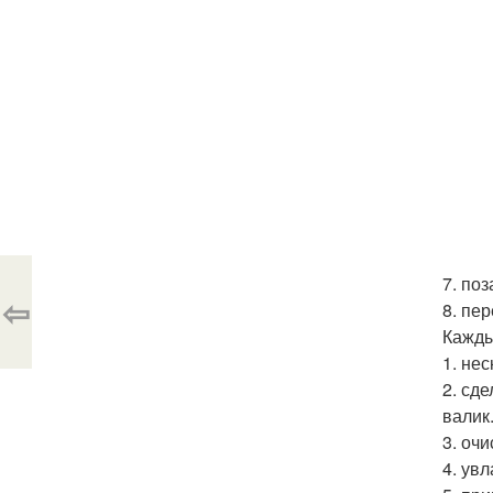
7. по
⇦
8. пе
Кажды
1. не
2. сд
валик
3. оч
4. ув