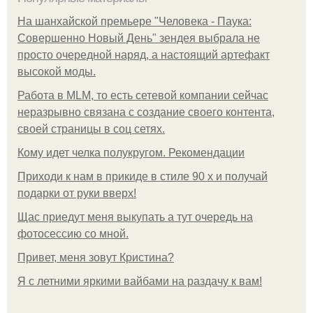
На шанхайской премьере "Человека - Паука:
Совершенно Новый День" зендея выбрала не
просто очередной наряд, а настоящий артефакт
высокой моды.
Работа в MLM, то есть сетевой компании сейчас
неразрывно связана с создание своего контента,
своей страницы в соц сетях.
Кому идет челка полукругом. Рекомендации
Приходи к нам в прикиде в стиле 90 х и получай
подарки от руки вверх!
Щас приедут меня выкупать а тут очередь на
фотосессию со мной.
Привет, меня зовут Кристина?
Я с летними яркими вайбами на раздачу к вам!