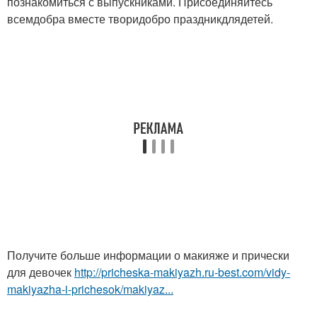
познакомиться с выпускниками. Присоединяйтесь
всемдобра вместе творидобро праздникдлядетей.
Получите больше информации о макияже и прически
для девочек
http://pricheska-makiyazh.ru-best.com/vidy-
makiyazha-i-prichesok/makiyaz...