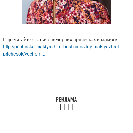
Ещё читайте статьи о вечерних прическах и макияж
http://pricheska-makiyazh.ru-best.com/vidy-makiyazha-i-
prichesok/vechern...