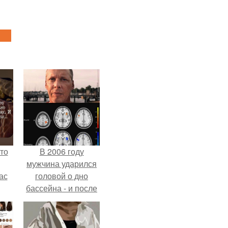
то
В 2006 году
мужчина ударился
ас
головой о дно
бассейна - и после
ние
этого его жизнь
а,
изменилась самым
ы в
странным образом.