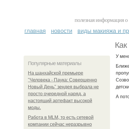
полезная информация о 
главная
новости
виды макияжа и пр
Как
У мен
Популярные материалы
Ближе
пропу
На шанхайской премьере
Созво
"Человека - Паука: Совершенно
детск
Новый День" зендея выбрала не
просто очередной наряд, а
А пот
настоящий артефакт высокой
моды.
Работа в MLM, то есть сетевой
компании сейчас неразрывно