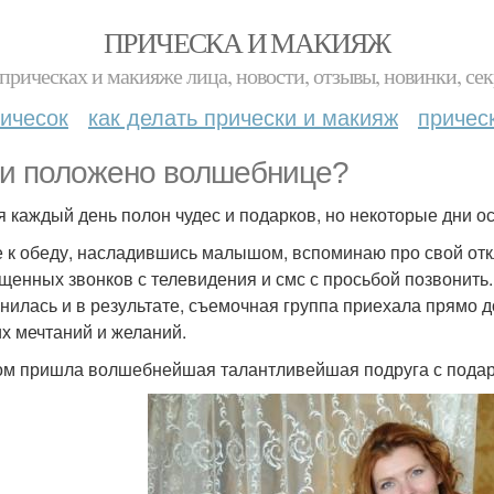
ПРИЧЕСКА И МАКИЯЖ
прическах и макияже лица, новости, отзывы, новинки, сек
ичесок
как делать прически и макияж
причес
 и положено волшебнице?
я каждый день полон чудес и подарков, но некоторые дни о
 к обеду, насладившись малышом, вспоминаю про свой отк
щенных звонков с телевидения и смс с просьбой позвонить.
нилась и в результате, съемочная группа приехала прямо д
их мечтаний и желаний.
ом пришла волшебнейшая талантливейшая подруга с подар