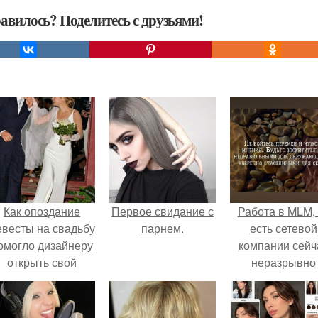
авилось? Поделитесь с друзьями!
Как опоздание
Первое свидание с
Работа в MLM, 
евесты на свадьбу
парнем.
есть сетевой
омогло дизайнеру
компании сейч
открыть свой
неразрывно
бренд.
связана с созда
своего контент
своей страниц