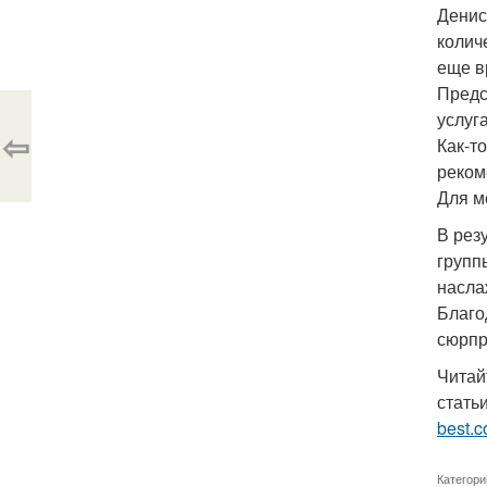
Денис
колич
еще в
Предс
услуг
⇦
Как-т
реком
Для м
В рез
групп
насла
Благо
сюрпр
Читай
стать
best.c
Категори