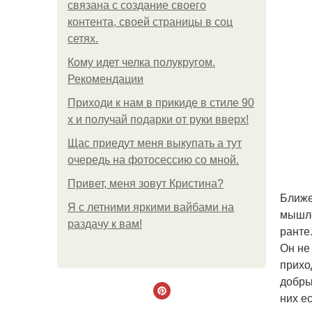
связана с создание своего
контента, своей страницы в соц
сетях.
Кому идет челка полукругом.
Рекомендации
Приходи к нам в прикиде в стиле 90
х и получай подарки от руки вверх!
Щас приедут меня выкупать а тут
очередь на фотосессию со мной.
Привет, меня зовут Кристина?
Ближе
Я с летними яркими вайбами на
мышле
раздачу к вам!
ранте
Он не
прихо
добры
них е