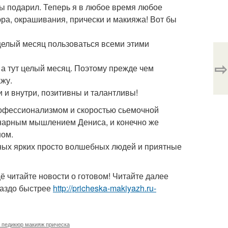
ы подарил. Теперь я в любое время любое
ра, окрашивания, прически и макияжа! Вот бы
целый месяц пользоваться всеми этими
⇨
, а тут целый месяц. Поэтому прежде чем
жу.
 и внутри, позитивны и талантливы!
рофессионализмом и скоростью сьемочной
инарным мышлением Дениса, и конечно же
шом.
сных ярких просто волшебных людей и приятные
 читайте новости о готовом! Читайте далее
раздо быстрее
http://pricheska-makiyazh.ru-
 педикюр макияж прическа