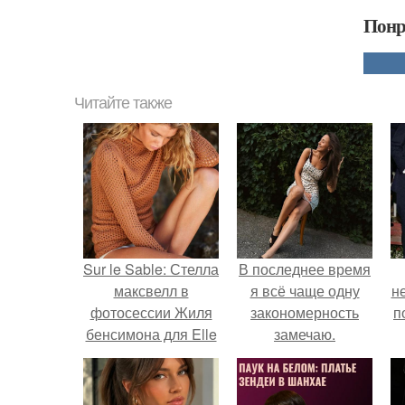
Понр
Читайте также
Sur le Sable: Стелла
В последнее время
максвелл в
я всё чаще одну
н
фотосессии Жиля
закономерность
п
бенсимона для Elle
замечаю.
France April 2016.