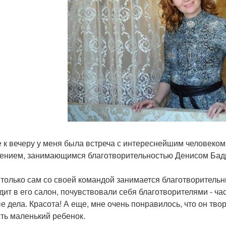
 к вечеру у меня была встреча с интереснейшим человеко
нием, занимающимся благотворительностью Денисом Бадр
.
 только сам со своей командой занимается благотворительны
дит в его салон, почувствовали себя благотворителями - ча
е дела. Красота! А еще, мне очень понравилось, что он тво
сть маленький ребенок.