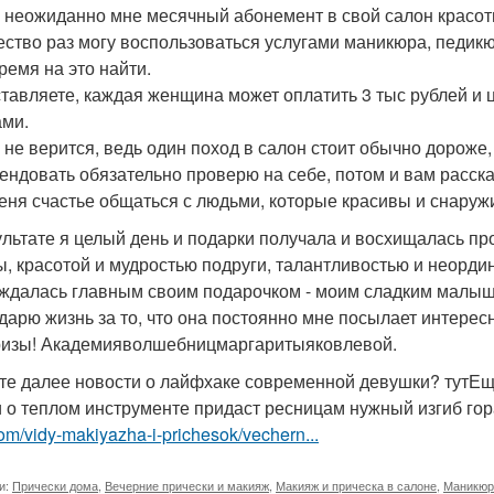
 неожиданно мне месячный абонемент в свой салон красот
ество раз могу воспользоваться услугами маникюра, педикю
ремя на это найти.
тавляете, каждая женщина может оплатить 3 тыс рублей и 
ами.
о не верится, ведь один поход в салон стоит обычно дороже
ендовать обязательно проверю на себе, потом и вам расска
еня счастье общаться с людьми, которые красивы и снаружи
ультате я целый день и подарки получала и восхищалась п
ы, красотой и мудростью подруги, талантливостью и неорд
ждалась главным своим подарочком - моим сладким малы
дарю жизнь за то, что она постоянно мне посылает интере
изы! Академияволшебницмаргаритыяковлевой.
те далее новости о лайфхаке современной девушки? тутЕщё
и о теплом инструменте придаст ресницам нужный изгиб го
om/vidy-makiyazha-i-prichesok/vechern...
и:
Прически дома
,
Вечерние прически и макияж
,
Макияж и прическа в салоне
,
Маникюр