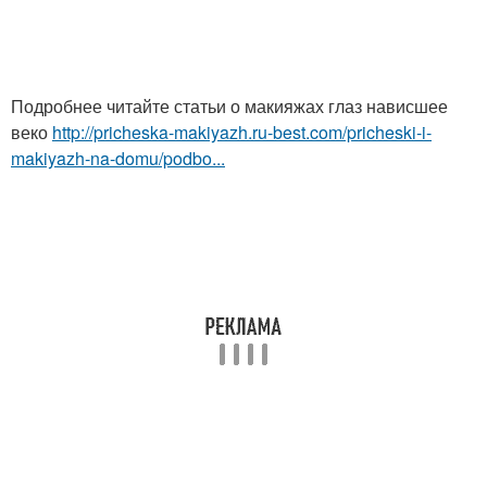
Подробнее читайте статьи о макияжах глаз нависшее
веко
http://pricheska-makiyazh.ru-best.com/pricheski-i-
makiyazh-na-domu/podbo...