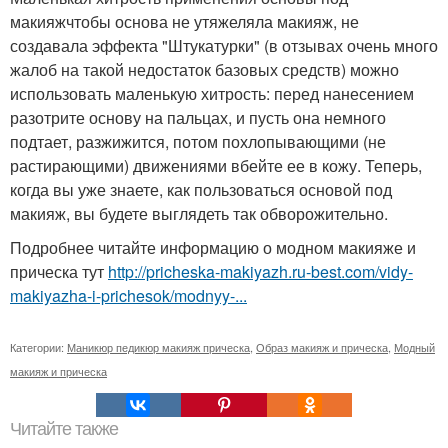
макияжчтобы основа не утяжеляла макияж, не
создавала эффекта "Штукатурки" (в отзывах очень много
жалоб на такой недостаток базовых средств) можно
использовать маленькую хитрость: перед нанесением
разотрите основу на пальцах, и пусть она немного
подтает, разжижится, потом похлопывающими (не
растирающими) движениями вбейте ее в кожу. Теперь,
когда вы уже знаете, как пользоваться основой под
макияж, вы будете выглядеть так обворожительно.
Подробнее читайте информацию о модном макияже и
прическа тут
http://pricheska-makiyazh.ru-best.com/vidy-
makiyazha-i-prichesok/modnyy-...
Категории:
Маникюр педикюр макияж прическа
,
Образ макияж и прическа
,
Модный
макияж и прическа
Читайте также