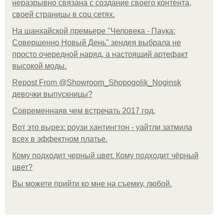
неразрывно связана с создание своего контента,
своей страницы в соц сетях.
На шанхайской премьере "Человека - Паука:
Совершенно Новый День" зендея выбрала не
просто очередной наряд, а настоящий артефакт
высокой моды.
Repost From @Showroom_Shopogolik_Noginsk
девочки выпускницы?
Современнаяв чем встречать 2017 год.
Вот это вырез: роузи хантингтон - уайтли затмила
всех в эффектном платьe.
Кому подходит черный цвет. Кому подходит чёрный
цвет?
Вы можете прийти ко мне на съемку, любой.