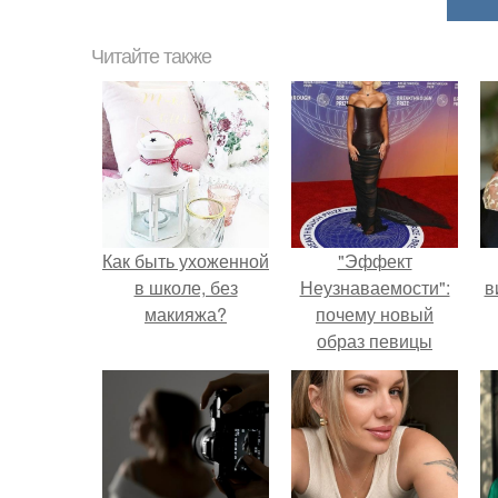
Читайте также
Как быть ухоженной
"Эффект
в школе, без
Неузнаваемости":
в
макияжа?
почему новый
образ певицы
вызвал споры о
гранях
возможного?