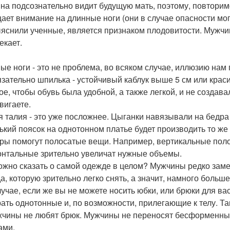
на подсознательно видит будущую мать, поэтому, повторимс
ает внимание на длинные ноги (они в случае опасности могу
ыяснили ученные, является признаком плодовитости. Мужчины
екает.
ые ноги - это не проблема, во всяком случае, иллюзию нам
язательно шпилька - устойчивый каблук выше 5 см или крас
ое, чтобы обувь была удобной, а также легкой, и не создава
вигаете.
я талия - это уже посложнее. Цыганки навязывали на бедра
ький поясок на однотонном платье будет производить то же
ры помогут полосатые вещи. Например, вертикальные поло
онтальные зрительно увеличат нужные объемы.
ожно сказать о самой одежде в целом? Мужчины редко замеч
а, которую зрительно легко снять, а значит, намного больш
лучае, если же вы не можете носить юбки, или брюки для в
ать однотонные и, по возможности, прилегающие к телу. Так
жчины не любят брюк. Мужчины не переносят бесформенных 
ами.