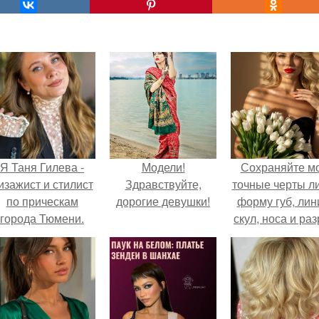
Я Таня Гилева -
Модели!
Сохраняйте м
изажист и стилист
Здравствуйте,
точные черты ли
по прическам
дорогие девушки!
форму губ, ли
города Тюмени.
скул, носа и раз
глаз.