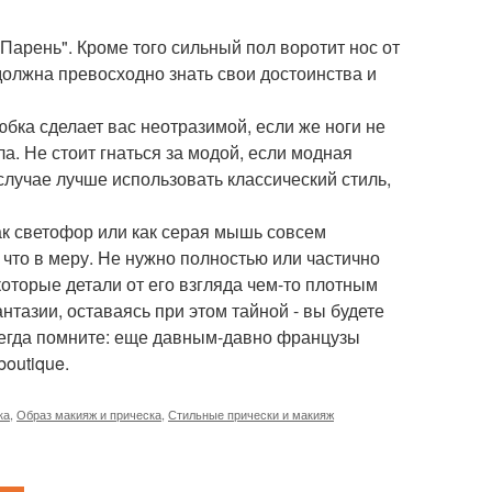
Парень". Кроме того сильный пол воротит нос от
должна превосходно знать свои достоинства и
юбка сделает вас неотразимой, если же ноги не
а. Не стоит гнаться за модой, если модная
случае лучше использовать классический стиль,
ак светофор или как серая мышь совсем
что в меру. Не нужно полностью или частично
которые детали от его взгляда чем-то плотным
тазии, оставаясь при этом тайной - вы будете
 всегда помните: еще давным-давно французы
outique.
ка
,
Образ макияж и прическа
,
Стильные прически и макияж