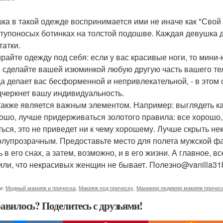
ка в такой одежде воспринимается ими не иначе как "Свой 
 тупоносых ботинках на толстой подошве. Каждая девушка 
татки.
райте одежду под себя: если у вас красивые ноги, то мини-
, сделайте вашей изюминкой любую другую часть вашего тел
а делает вас бесформенной и непривлекательной, - в этом 
дчеркнет вашу индивидуальность.
также является важным элементом. Например: выглядеть к
ошо, лучше придерживаться золотого правила: все хорошо, 
ться, это не приведет ни к чему хорошему. Лучше скрыть не
олупрозрачным. Предоставьте место для полета мужской фан
ь в его снах, а затем, возможно, и в его жизни. А главное,
или, что некрасивых женщин не бывает. Полезно@vanilla31b
и:
Модный макияж и прическа
,
Макияж под прическу
,
Маникюр педикюр макияж причес
авилось? Поделитесь с друзьями!