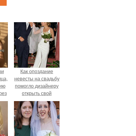
ои
Как опоздание
ца,
невесты на свадьбу
нию
помогло дизайнеру
рез
открыть свой
бренд.