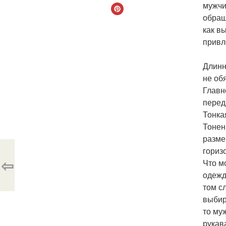
мужчи
обращ
как в
привл
Длинн
не об
Главн
перед
Тонка
Тонен
разме
гориз
⇦
Что м
одежд
том с
выбир
то му
рукав