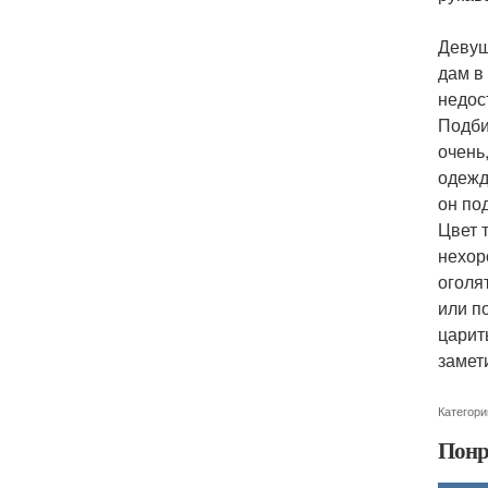
Девуш
дам в
недос
Подби
очень
одежд
он по
Цвет 
нехор
оголя
или п
царит
замет
Категори
Понр