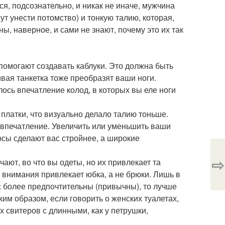
я, подсознательно, и никак не иначе, мужчина
т унести потомство) и тонкую талию, которая,
, наверное, и сами не знают, почему это их так
 помогают создавать каблуки. Это должна быть
ивая танкетка тоже преобразят ваши ноги.
лось впечатление колод, в которых вы еле ноги
 платки, что визуально делало талию тоньше.
 впечатление. Увеличить или уменьшить ваши
сы сделают вас стройнее, а широкие
⇨
ают, во что вы одеты, но их привлекает та
е внимания привлекает юбка, а не брюки. Лишь в
ас более предпочтительны (привычны), то лучше
им образом, если говорить о женских туалетах,
свитеров с длинными, как у петрушки,