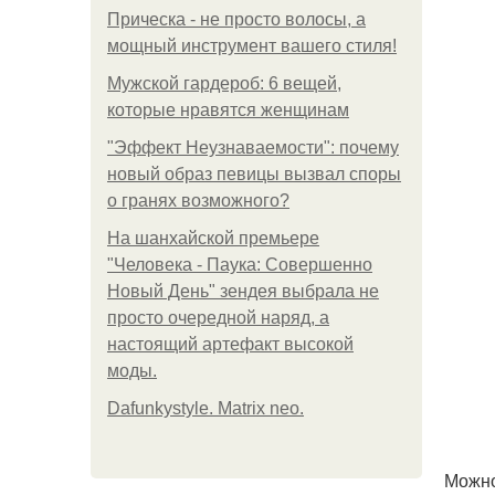
Прическа - не просто волосы, а
мощный инструмент вашего стиля!
Мужской гардероб: 6 вещей,
которые нравятся женщинам
"Эффект Неузнаваемости": почему
новый образ певицы вызвал споры
о гранях возможного?
На шанхайской премьере
"Человека - Паука: Совершенно
Новый День" зендея выбрала не
просто очередной наряд, а
настоящий артефакт высокой
моды.
Dafunkystyle. Matrix neo.
Можно