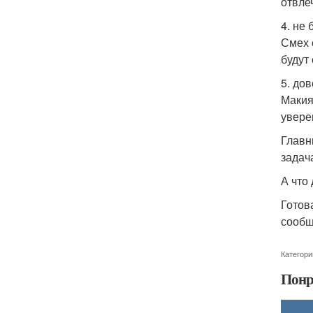
отвле
4. не
Смех 
будут
5. до
Макия
увере
Главн
задач
А что
Готов
сообщ
Категори
Понр