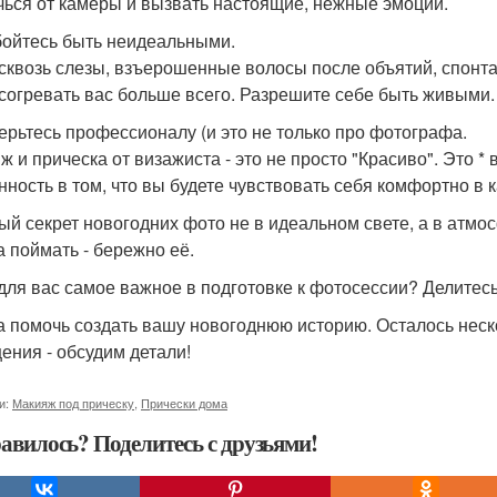
чься от камеры и вызвать настоящие, нежные эмоции.
 бойтесь быть неидеальными.
сквозь слезы, взъерошенные волосы после объятий, спонта
 согревать вас больше всего. Разрешите себе быть живыми.
верьтесь профессионалу (и это не только про фотографа.
ж и прическа от визажиста - это не просто "Красиво". Это 
нность в том, что вы будете чувствовать себя комфортно в к
ый секрет новогодних фото не в идеальном свете, а в атмо
а поймать - бережно её.
 для вас самое важное в подготовке к фотосессии? Делите
а помочь создать вашу новогоднюю историю. Осталось неск
ения - обсудим детали!
и:
Макияж под прическу
,
Прически дома
авилось? Поделитесь с друзьями!