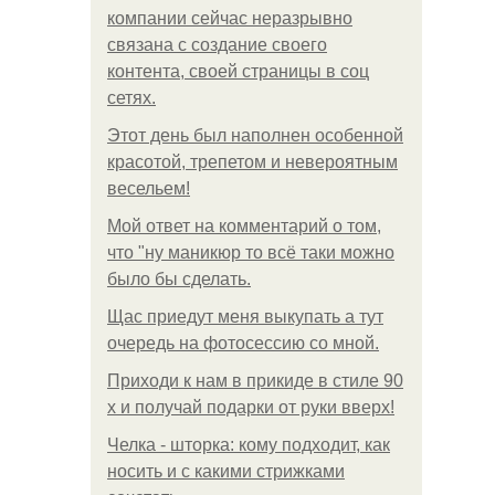
компании сейчас неразрывно
связана с создание своего
контента, своей страницы в соц
сетях.
Этот день был наполнен особенной
красотой, трепетом и невероятным
весельем!
Мой ответ на комментарий о том,
что "ну маникюр то всё таки можно
было бы сделать.
Щас приедут меня выкупать а тут
очередь на фотосессию со мной.
Приходи к нам в прикиде в стиле 90
х и получай подарки от руки вверх!
Челка - шторка: кому подходит, как
носить и с какими стрижками