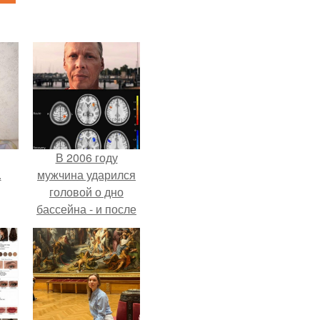
В 2006 году
.
мужчина ударился
головой о дно
бассейна - и после
этого его жизнь
изменилась самым
странным образом.