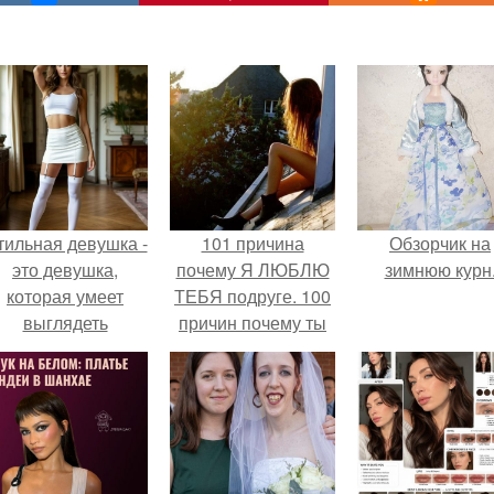
тильная девушка -
101 причина
Обзорчик на
это девушка,
почему Я ЛЮБЛЮ
зимнюю курн
которая умеет
ТЕБЯ подруге. 100
выглядеть
причин почему ты
привлекательно и
моя лучшая
легантно в любои
подруга.
ситуации.