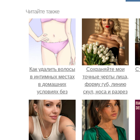
Читайте также
Как удалить волосы
Сохраняйте мои
С
в интимных местах
точные черты лица,
в домашних
форму губ, линию
условиях без
скул, носа и разрез
раздражения. Как
глаз.
удалить волосы в
э
зоне бикини