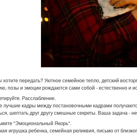
ы хотите передать? Уютное семейное тепло, детский востор
ию, позы и эмоции рождаются сами собой - естественно и и
петируйте. Расслабление.
 лучшие кадры между постановочными кадрами получаются
ься, шептать друг другу смешные секреты. Ваша задача - не
зьмите "Эмоциональный Якорь".
ая игрушка ребенка, семейная реликвия, письмо от близко