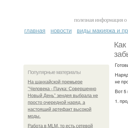
полезная информация о 
главная
новости
виды макияжа и пр
Как
заб
Готов
Популярные материалы
Наряд
не пр
На шанхайской премьере
"Человека - Паука: Совершенно
Вот 5
Новый День" зендея выбрала не
1. про
просто очередной наряд, а
настоящий артефакт высокой
моды.
Работа в MLM, то есть сетевой