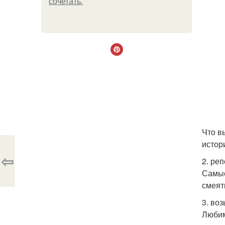
сочетать.
Что в
истор
⇦
2. ре
Самые
смеят
3. во
Любим