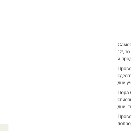
Самое
12, т
и про
Прове
сделат
дни у
Пора 
списо
дни, 
Прове
попро