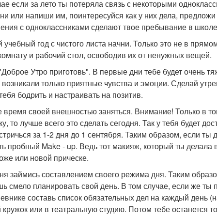
чае если за лето ты потеряла связь с некоторыми однокласс
ни или напиши им, поинтересуйся как у них дела, предложи 
ения с одноклассниками сделают твое пребывание в школе
 учебный год с чистого листа начни. Только это не в прямо
комнату и рабочий стол, освободив их от ненужных вещей.
"Доброе Утро приготовь". В первые дни тебе будет очень тя
я возникали только приятные чувства и эмоции. Сделай утре
 тебя бодрить и настраивать на позитив.
 время своей внешностью заняться. Внимание! Только в то
ку, то лучше всего это сделать сегодня. Так у тебя будет д
 стричься за 1-2 дня до 1 сентября. Таким образом, если т
ть пробный Make - up. Ведь тот макияж, который ты делала 
коже или новой прическе.
ня займись составлением своего режима дня. Таким образом
ь смело планировать свой день. В том случае, если же ты п
евнике составь список обязательных дел на каждый день (н
 кружок или в театральную студию. Потом тебе останется т