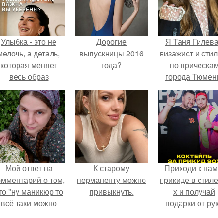
Улыбка - это не
Дорогие
Я Таня Гилева
мелочь, а деталь,
выпускницы 2016
визажист и стил
которая меняет
года?
по прическа
весь образ
города Тюмен
человека.
Мой ответ на
К старому
Приходи к нам
омментарий о том,
перманенту можно
прикиде в стиле
то "ну маникюр то
привыкнуть.
х и получай
всё таки можно
подарки от ру
было бы сделать.
вверх!