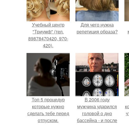
Учебный центр
Для чего нужна
"Триумф" (тел.
репетиция образа?
89878470420, 970-
420).
Топ 5 процедур
В 2006 году
которые нужно
мужчина ударился
к
сделать тебе перед
головой о дно
ч
отпуском.
бассейна - и после
этого его жизнь