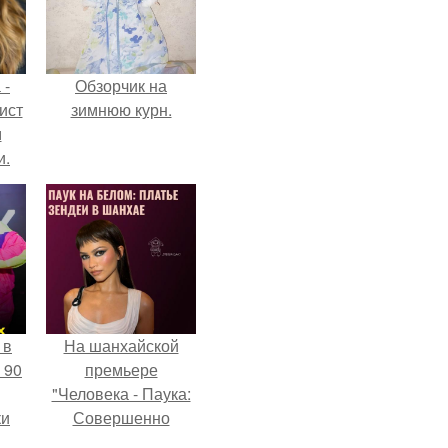
 -
Обзорчик на
ист
зимнюю курн.
м
и.
 в
На шанхайской
 90
премьере
"Человека - Паука:
ки
Совершенно
Новый День"