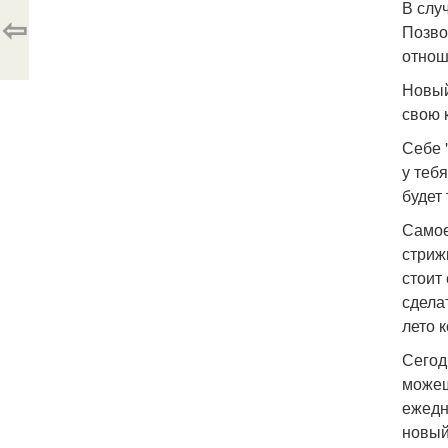
В слу
⇦
Позво
отнош
Новый
свою 
Себе 
у теб
будет
Самое
стриж
стоит
сдела
лето 
Сегод
можеш
ежедн
новый