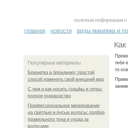
полезная информация о 
главная
новости
виды макияжа и пр
Как
Прове
тебя 
Популярные материалы
то ос
Брюнетка в блондинку: простой
Приве
способ изменить свой внешний вид
заним
С чем и как носить гольфы и гетры:
полное руководство
Профессиональное мелирование
на светлые и русые волосы: подбор
правильного тона и ухода за
волосами