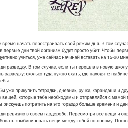
 время начать перестраивать свой режим дня. В том случае
о в первые дни твой организм будет просто убит. Чтобы пер
дуктивно учиться, уже сейчас начинай вставать на 15-20 ми
ди разведку. В том случае, если ты перешла в новую школу
ь разведку: сколько туда нужно ехать, где находятся кабине
чебы.
бы уже прикупить тетрадки, дневник, ручки, карандаши и др
к вещей, которые тебе необходимы и отправляйся с мамой 
ты рискуешь потратить на это гораздо больше времени и ден
ди ревизию в своем гардеробе. Пересмотри все вещи и опр
бовать комбинировать вещи между собой по-новому. Погов