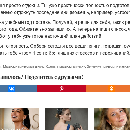
ня просто отдохни. Ты уже практически полностью подготов
енько отдохнуть последние дни (можешь, например, устроит
на учебный год поставь. Подумай, и реши для себя, каких р
ого года. Обязательно запиши их. А теперь напиши список, 
 Вот у тебя уже готов настоящий план действий.
 готовность. Собери сегодня все вещи: книги, тетрадки, руч
ать тебе утром 1 сентября лишних стрессов и переживаний
и:
Макияж и прическа в школу
,
Сделать макияж прическу
,
Вечерние прически и макияж
авилось? Поделитесь с друзьями!