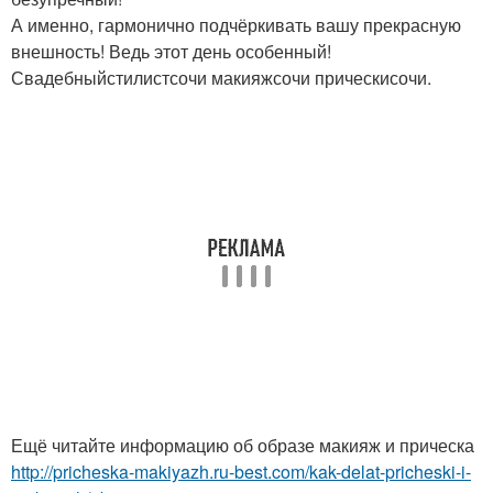
А именно, гармонично подчёркивать вашу прекрасную
внешность! Ведь этот день особенный!
Свадебныйстилистсочи макияжсочи прическисочи.
Ещё читайте информацию об образе макияж и прическа
http://pricheska-makiyazh.ru-best.com/kak-delat-pricheski-i-