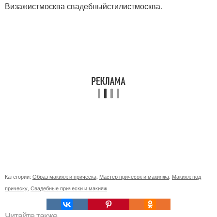
Визажистмосква свадебныйстилистмосква.
Категории:
Образ макияж и прическа
,
Мастер причесок и макияжа
,
Макияж под
прическу
,
Свадебные прически и макияж
Читайте также