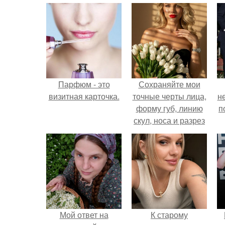
Парфюм - это
Сохраняйте мои
визитная карточка.
точные черты лица,
н
форму губ, линию
п
скул, носа и разрез
глаз.
Мой ответ на
К старому