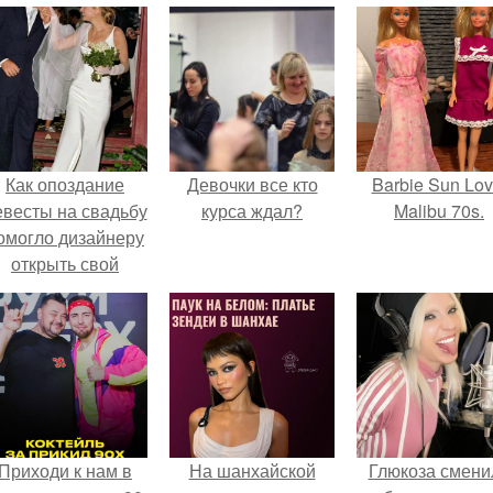
Как опоздание
Девочки все кто
Barbie Sun Lov
евесты на свадьбу
курса ждал?
Malibu 70s.
омогло дизайнеру
открыть свой
бренд.
Приходи к нам в
На шанхайской
Глюкоза смени