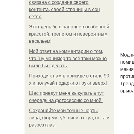
связана с создание своего
контента, своей страницы в соц
сетях.
Этот день был наполнен особенной
красотой, трепетом и невероятным
весельем!
Мой ответ на комментарий о том,
Модни
что "ну маникюр то всё таки можно
помид
было бы сделать.
макия
проти
Приходи к нам в прикиде в стиле 90
Тренд
х и получай подарки от руки вверх!
врыва
Щас приедут меня выкупать а тут
очередь на фотосессию со мной.
Сохраняйте мои точные черты
лица, форму губ, линию скул, носа и
разрез глаз.