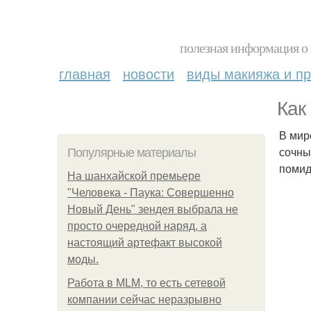
полезная информация о 
главная
новости
виды макияжа и пр
Как
В мир
сочны
Популярные материалы
помид
На шанхайской премьере
"Человека - Паука: Совершенно
Новый День" зендея выбрала не
просто очередной наряд, а
настоящий артефакт высокой
моды.
Работа в MLM, то есть сетевой
компании сейчас неразрывно