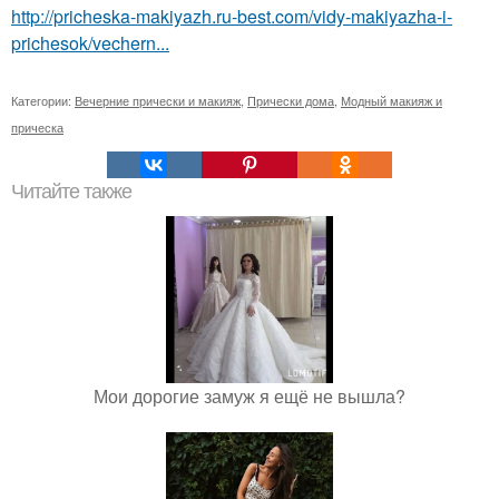
http://pricheska-makiyazh.ru-best.com/vidy-makiyazha-i-
prichesok/vechern...
Категории:
Вечерние прически и макияж
,
Прически дома
,
Модный макияж и
прическа
Читайте также
Мои дорогие замуж я ещё не вышла?