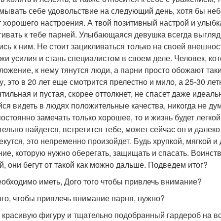
мывать себе удовольствие на следующий день, хотя бы неб
т хорошего настроения. А твой позитивный настрой и улыбка
гивать к тебе парней. Улыбающаяся девушка всегда выгляди
ись к ним. Не стоит зацикливаться только на своей внешнос
жи усилия и стань специалистом в своем деле. Человек, кот
ложение, к нему тянутся люди, а парни просто обожают так
у, это в 20 лет еще смотрится прелестно и мило, а 25-30 ле
тильная и пустая, скорее оттолкнет, не спасет даже идеал
йся видеть в людях положительные качества, никогда не д
остоянно замечать только хорошее, то и жизнь будет легкой 
тельно найдется, встретится тебе, может сейчас он и далеко
екутся, это непременно произойдет. Будь хрупкой, мягкой и
ние, которую нужно оберегать, защищать и спасать. Воинст
й, они бегут от такой как можно дальше. Подведем итог?
еобходимо иметь, Дого того чтобы привлечь внимание?
ого, чтобы привлечь внимание парня, нужно?
 красивую фигуру и тщательно подобранный гардероб на вс