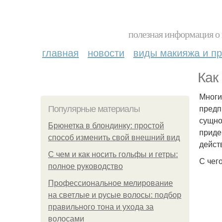
полезная информация о 
главная
новости
виды макияжа и пр
Как
Многи
предп
Популярные материалы
сущно
Брюнетка в блондинку: простой
приде
способ изменить свой внешний вид
дейст
С чем и как носить гольфы и гетры:
С чег
полное руководство
Профессиональное мелирование
на светлые и русые волосы: подбор
правильного тона и ухода за
волосами