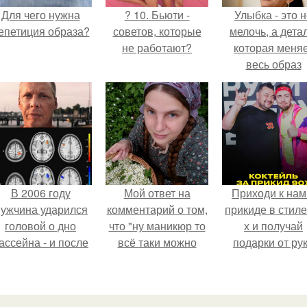
Для чего нужна
? 10. Бьюти -
Улыбка - это 
епетиция образа?
советов, которые
мелочь, а детал
не работают?
которая меня
весь образ
человека.
В 2006 году
Мой ответ на
Приходи к нам
ужчина ударился
комментарий о том,
прикиде в стиле
головой о дно
что "ну маникюр то
х и получай
ассейна - и после
всё таки можно
подарки от ру
этого его жизнь
было бы сделать.
вверх!
зменилась самым
транным образом.