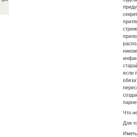
приду
секре
притя
стрем
прило
распо
ником
инфан
стара
если п
обяза
перес
созда
парне
Что н
Для т
Иметь