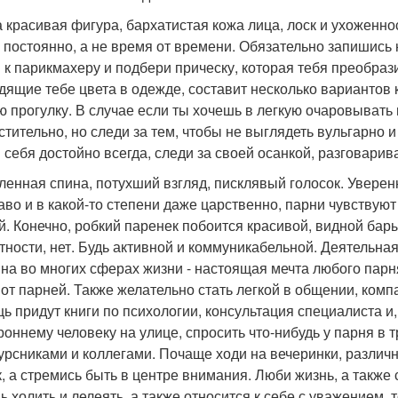
 красивая фигура, бархатистая кожа лица, лоск и ухоженно
 постоянно, а не время от времени. Обязательно запишись н
 к парикмахеру и подбери прическу, которая тебя преобрази
дящие тебе цвета в одежде, составит несколько вариантов ко
ю прогулку. В случае если ты хочешь в легкую очаровывать 
стительно, но следи за тем, чтобы не выглядеть вульгарно 
 себя достойно всегда, следи за своей осанкой, разговари
ленная спина, потухший взгляд, писклявый голосок. Уверенн
аво и в какой-то степени даже царственно, парни чувствуют
й. Конечно, робкий паренек побоится красивой, видной бар
тности, нет. Будь активной и коммуникабельной. Деятельная
на во многих сферах жизни - настоящая мечта любого парня.
 от парней. Также желательно стать легкой в общении, компа
ь придут книги по психологии, консультация специалиста и, 
роннему человеку на улице, спросить что-нибудь у парня в 
урсниками и коллегами. Почаще ходи на вечеринки, различ
к, а стремись быть в центре внимания. Люби жизнь, а также 
ь холить и лелеять, а также относится к себе с уважением, 