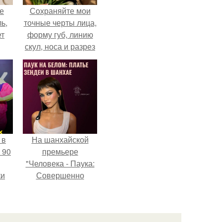
не
Сохраняйте мои
ь,
точные черты лица,
ет
форму губ, линию
скул, носа и разрез
глаз.
 в
На шанхайской
 90
премьере
"Человека - Паука:
ки
Совершенно
Новый День"
зендея выбрала не
просто очередной