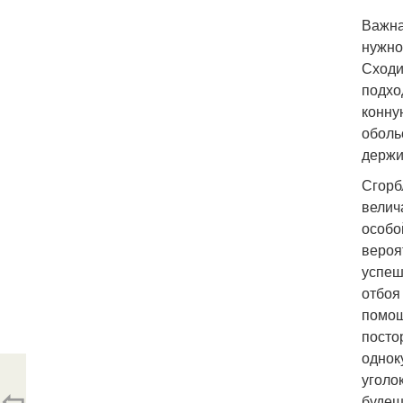
Важна
нужно
Сходи
подхо
конну
оболь
держи
Сгорб
велич
особо
вероя
успеш
отбоя
помощ
посто
однок
уголо
⇦
будеш