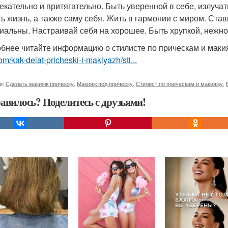
екательно и притягательно. Быть уверенной в себе, излучат
ь жизнь, а также саму себя. Жить в гармонии с миром. Став
иальны. Настраивай себя на хорошее. Быть хрупкой, нежно
бнее читайте информацию о стилисте по прическам и маки
om/kak-delat-pricheski-i-makiyazh/sti...
и:
Сделать макияж прическу
,
Макияж под прическу
,
Стилист по прическам и макияжу
,
авилось? Поделитесь с друзьями!