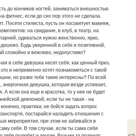
сть до кончиков ногтей, заниматься внешностью
а фитнес, если до сих пор этого не сделала.
т. Посети стилиста, пусть он посоветует макияж,
мплектов: на свидание, в клуб, в театр, на
парней, одеваться нужно женственно, ярко,
и дешево. Будь уверенной в себе и позитивной,
вай спокойно и вежливо, недопустимо?
ая в себе девушка несет себя, как ценный приз,
 это и непременно хотят познакомиться с такой
ышни, но разве тебе такие интересны? По всей
, энергичная девушка, которая везде успевает,
 А если она еще и красотка, то у нее не будет
нейской девчонкой, если ты не такая - на
конечно, практика: не бойся задать вопрос
транспорте, постарайся наладить отношения с
ные мероприятия, при этом не забивайся в
саму себя. В том случае, если ты сама себя
⇨
то тебя полюбят и другие. Возьми за правило