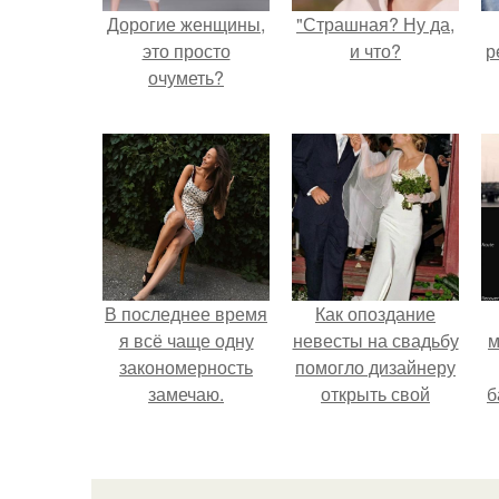
Дорогие женщины,
"Страшная? Ну да,
это просто
и что?
р
очуметь?
В последнее время
Как опоздание
я всё чаще одну
невесты на свадьбу
м
закономерность
помогло дизайнеру
замечаю.
открыть свой
б
бренд.
и
с