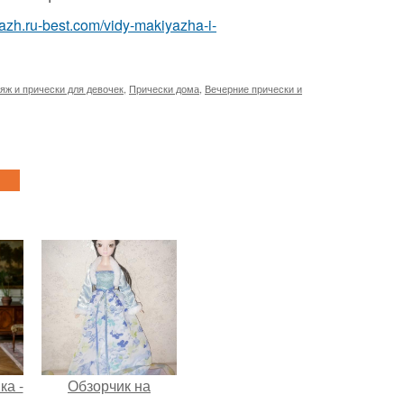
yazh.ru-best.com/vidy-makiyazha-i-
яж и прически для девочек
,
Прически дома
,
Вечерние прически и
ка -
Обзорчик на