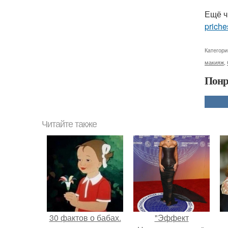
Ещё ч
priche
Категори
макияж
,
Понр
Читайте также
30 фактов о бабах.
"Эффект