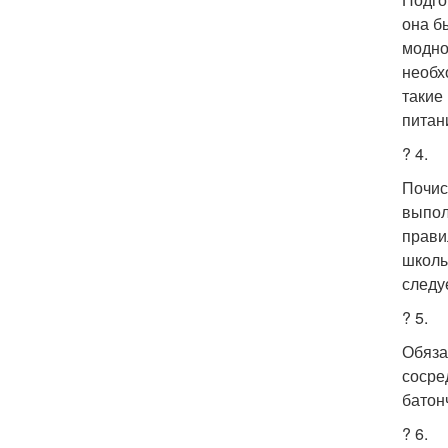
она б
модно
необх
такие
питан
? 4.
Почис
выпол
прави
школы
следу
? 5.
Обяза
сосре
батон
? 6.