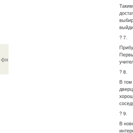
Таким
доста
выбир
выйди
? 7.
Прибу
Первы
⇦
учите
? 8.
В том
дверц
хорош
сосед
? 9.
В нов
интер