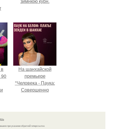
зимнюю курн.
т
о и
бои
 в
На шанхайской
 90
премьере
"Человека - Паука:
ки
Совершенно
Новый День"
зендея выбрала не
просто очередной
наряд, а настоящий
язь
артефакт высокой
решено при указании обратной гиперссылки.