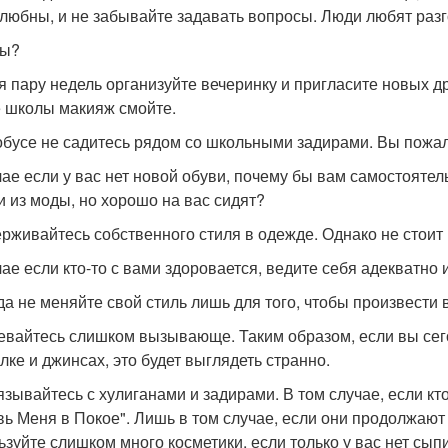
любны, и не забывайте задавать вопросы. Люди любят разго
ты?
я пару недель организуйте вечеринку и пригласите новых д
 школы макияж смойте.
обусе не садитесь рядом со школьными задирами. Вы пожал
чае если у вас нет новой обуви, почему бы вам самостоятел
 из моды, но хорошо на вас сидят?
рживайтесь собственного стиля в одежде. Однако не стоит
чае если кто-то с вами здоровается, ведите себя адекватно 
да не меняйте свой стиль лишь для того, чтобы произвести 
евайтесь слишком вызывающе. Таким образом, если вы сего
лке и джинсах, это будет выглядеть странно.
язывайтесь с хулиганами и задирами. В том случае, если кто
вь Меня в Покое". Лишь в том случае, если они продолжают 
ьзуйте слишком много косметики, если только у вас нет сыпи