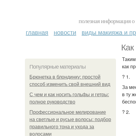
полезная информация о 
главная
новости
виды макияжа и пр
Как
Таким
как п
Популярные материалы
? 1.
Брюнетка в блондинку: простой
способ изменить свой внешний вид
За ме
в ту ж
С чем и как носить гольфы и гетры:
беспо
полное руководство
? 2.
Профессиональное мелирование
на светлые и русые волосы: подбор
правильного тона и ухода за
волосами