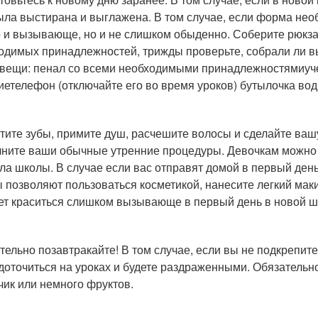
ыла выстирана и выглажена. В том случае, если форма необ
 и вызывающе, но и не слишком обыденно. Соберите рюкзак.
одимых принадлежностей, трижды проверьте, собрали ли в
 вещи: пенал со всеми необходимыми принадлежностямиуче
иетелефон (отключайте его во время уроков) бутылочка во
тите зубы, примите душ, расчешите волосы и сделайте ваш
ните ваши обычные утренние процедуры. Девочкам можно н
ла школы. В случае если вас отправят домой в первый день
 позволяют пользоваться косметикой, нанесите легкий маки
ет краситься слишком вызывающе в первый день в новой ш
тельно позавтракайте! В том случае, если вы не подкрепит
доточиться на уроках и будете раздраженными. Обязательно
чик или немного фруктов.