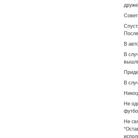
друже
Сове
Спуст
После
В авт
В слу
вышли
Приде
В слу
Никог
Не од
футбо
Не св
"Оста
испол