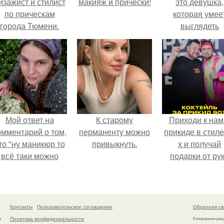
изажист и стилист
макияж и прически!
это девушка,
по прическам
которая умее
города Тюмени.
выглядеть
привлекательн
элегантно в лю
ситуации.
Мой ответ на
К старому
Приходи к нам
омментарий о том,
перманенту можно
прикиде в стиле
то "ну маникюр то
привыкнуть.
х и получай
всё таки можно
подарки от ру
было бы сделать.
вверх!
Контакты
Пользовательское соглашение
Обратная св
Политика конфидециальности
а
Копирование раз