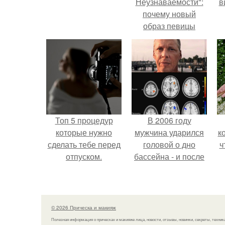
Неузнаваемости":
в
почему новый
образ певицы
вызвал споры о
гранях
возможного?
Топ 5 процедур
В 2006 году
которые нужно
мужчина ударился
к
сделать тебе перед
головой о дно
ч
отпуском.
бассейна - и после
этого его жизнь
изменилась самым
странным образом.
© 2026 Прическа и макияж
Полезная информация о прическах и макияже лица, новости, отзывы, новинки, секреты, техник