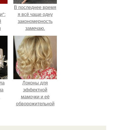
В последнее время
и":
я всё чаще одну
й
закономерность
ы
замечаю.
 о
ла
Локоны для
ла
эффектной
.
мамочки и её
обворожительной
дочурки.