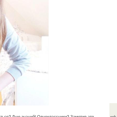
⇨
ться? Дню знаний! Одноклассники? Заметив это