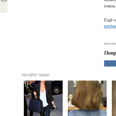
очень
Ещё ч
priche
Категори
Понр
Читайте также