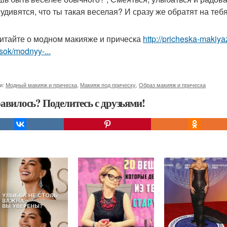
 удивятся, что ты такая веселая? И сразу же обратят на теб
итайте о модном макияже и прическа
http://pricheska-makiya
sok/modnyy-...
и:
Модный макияж и прическа
,
Макияж под прическу
,
Образ макияж и прическа
авилось? Поделитесь с друзьями!