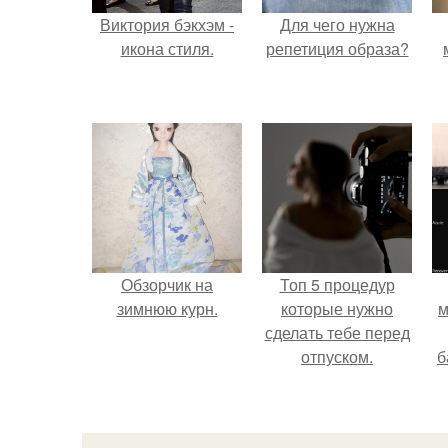
Виктория бэкхэм -
Для чего нужна
икона стиля.
репетиция образа?
Обзорчик на
Топ 5 процедур
зимнюю курн.
которые нужно
м
сделать тебе перед
отпуском.
б
и
с