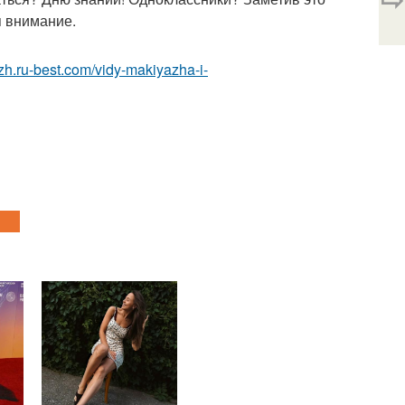
я внимание.
zh.ru-best.com/vidy-makiyazha-i-