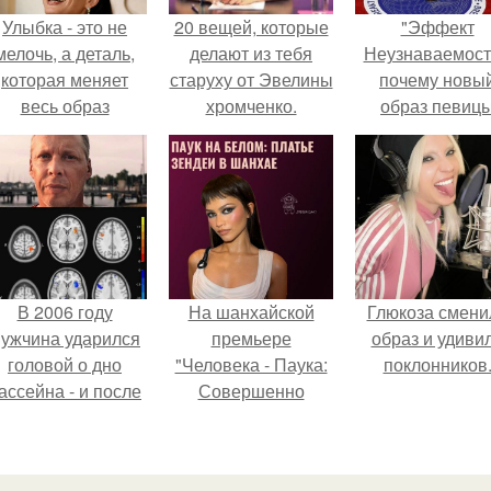
Улыбка - это не
20 вещей, которые
"Эффект
мелочь, а деталь,
делают из тебя
Неузнаваемост
которая меняет
старуху от Эвелины
почему новы
весь образ
хромченко.
образ певиц
человека.
вызвал споры
гранях
возможного?
В 2006 году
На шанхайской
Глюкоза смени
ужчина ударился
премьере
образ и удиви
головой о дно
"Человека - Паука:
поклонников
ассейна - и после
Совершенно
этого его жизнь
Новый День"
зменилась самым
зендея выбрала не
транным образом.
просто очередной