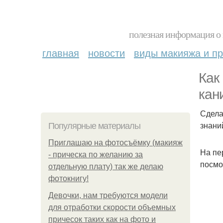
полезная информация о 
главная
новости
виды макияжа и пр
Как
кан
Сдела
знани
Популярные материалы
Приглашаю на фотосъёмку (макияж
На пе
- прическа по желанию за
посмо
отдельную плату) так же делаю
фотокнигу!
Девочки, нам требуются модели
для отработки скорости объемных
причесок таких как на фото и